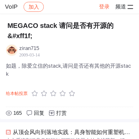
VoIP
登录
频道
加入
帖子详情
社区
VoIP
MEGACO stack 请问是否有开源的
&#xff1f;
ziran715
2009-03-14
如题，除爱立信的stack,请问是否还有其他的开源stac
k
给本帖投票
165
回复
打赏
从顶会风向到落地实践：具身智能如何重塑机器人技术栈