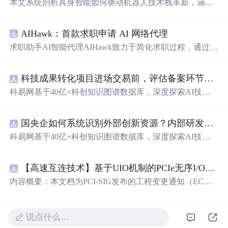
本文系统剖析具身智能如何驱动机器人技术栈革新，涵盖
多模态感知（视觉-触觉融合、3D场景理解）、分层决策架
构（大模型任务规划+传统控制算法）、硬件与系统演进
AIHawk：首款求职申请 AI 网络代理
（人形机器人、ROS2、仿真到现实迁移），并分析工业柔
性化、服务机器人等落地场景及开发工具链。强调软硬协
求职助手AI智能代理AIHawk致力于简化求职过程，通过自
同、闭环验证与系统工程思维。
动化职位申请流程。借助人工智能，它能够帮助用户以定
制化的方式申请多个职位。
科技成果转化项目进场交易前，评估备案环节需要准备哪些材料？.docx
科易网基于40亿+科创知识图谱数据库，深度探索AI技术
在技术转移、成果转化、技术经纪、知识产权、产业创
新、科技招商等垂直领域的多样化应用场景，研究科技创
国央企如何系统识别外部创新资源？内部研发体系完善，但对外部高校、中小科技企业技术能力缺乏动态认知。.docx
新领域的AI+数智化解决方案，推动科技创新与产业创新
智能化发展。
科易网基于40亿+科创知识图谱数据库，深度探索AI技术
在技术转移、成果转化、技术经纪、知识产权、产业创
新、科技招商等垂直领域的多样化应用场景，研究科技创
【高速互连技术】基于UIO机制的PCIe无序I/O扩展：多路径架构下内存请求的高性能传输与排序控制方案设计
新领域的AI+数智化解决方案，推动科技创新与产业创新
智能化发展。
内容概要：本文档为PCI-SIG发布的工程变更通知（EC
N），介绍了名为“无序输入/输出（Unordered I/O, UIO）”
的新功能，旨在解决传统PCI/PCIe架构中严格的顺序传输
规则对多路径拓扑和高性能IO系统的限制。UIO基于Flit模
说点什么…
式，定义了一套新的TLP（事务层包）类型和规则，允许