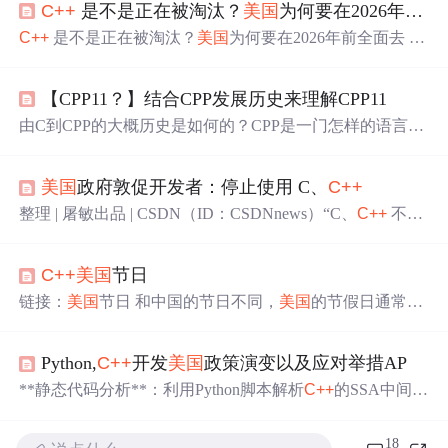
C++
是不是正在被淘汰？
美国
为何要在2026年前全面去 C/
C++
是不是正在被淘汰？
美国
为何要在2026年前全面去 C/
C++
【CPP11？】结合CPP发展历史来理解CPP11
由C到CPP的大概历史是如何的？CPP是一门怎样的语言？
想必浏览本文将会对此有一些初步的认识，本文是结合历
史来介绍CPP的发展历程的。
美国
政府敦促开发者：停止使用 C、
C++
整理 | 屠敏出品 | CSDN（ID：CSDNnews）“C、
C++
不安
全，新应用开发时就别用了，旧应用应该采取迁移行动”，
近日，
美国
白宫国家网络主任办公室(ONCD)在一份主题为
C++
美国
节日
《回到基础构件：通往安全软件之路》的 19 页 PDF 报告
中强烈呼吁道。其直言，C 和
C++
这几种编程语言既缺乏
链接：
美国
节日 和中国的节日不同，
美国
的节假日通常是
与内存安全相关的特性，又在关键系统中大量使用，可能
选择某个月的第几个星期几这种形式，因此每一年的放假
会带来极大的安全风险，希望开发者抓紧使用“内存...
日期都不相同。具体规则如下： 1月1日：元旦 1月的第三
Python,
C++
开发
美国
政策演变以及应对举措AP
个星期一：马丁·路德·金纪念日 2月的第三个星期一：总统
节 5月的最后
一个
星期一：阵亡将士纪念日 7月4日：
美国
**静态代码分析**：利用Python脚本解析
C++
的SSA中间代
国庆 9月的第
一个
星期一：劳动节 11月的第四个星期四：
码，通过三步法（Widen、Future Resolution、Narrow）分
感恩节 12月25日：圣诞节 现在给出
一个
年份，请你帮忙生
析变量范围，识别潜在内存漏洞。- **争议点**：
C++
标准
18