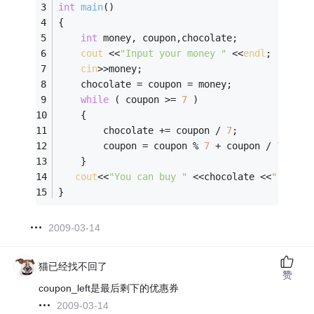
int
main
()
{
int
 money, coupon,chocolate;
cout
 <<
"Input your money "
 <<
endl
;
cin
>>money;
    chocolate = coupon = money;
while
 ( coupon >= 
7
 )
    {
        chocolate += coupon / 
7
;
        coupon = coupon % 
7
 + coupon / 
7
;
    }
cout
<<
"You can buy "
 <<chocolate <<
" choco
}
2009-03-14
猫已经找不回了
赞
coupon_left是最后剩下的优惠券
2009-03-14