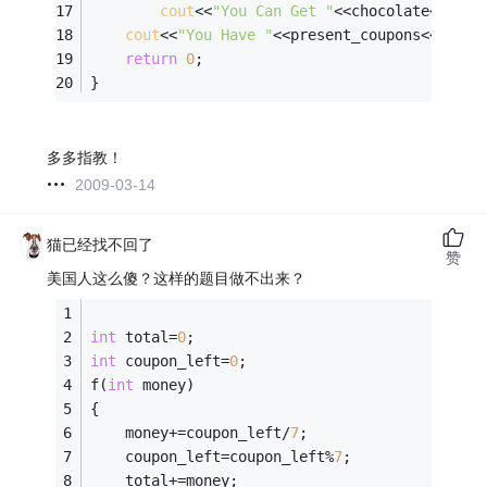
cout
<<
"You Can Get "
<<chocolate<<
" ch
cout
<<
"You Have "
<<present_coupons<<
" cou
return
0
;
}
多多指教！
2009-03-14
猫已经找不回了
赞
美国人这么傻？这样的题目做不出来？
int
 total=
0
;
int
 coupon_left=
0
;
f(
int
 money)
{
	money+=coupon_left/
7
;                    
	coupon_left=coupon_left%
7
;               
	total+=money;                            