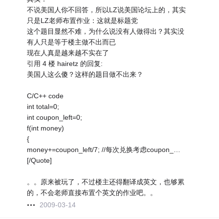
不说美国人你不回答，所以LZ说美国论坛上的，其实
只是LZ老师布置作业：这就是标题党
这个题目显然不难，为什么说没有人做得出？其实没
有人只是等于楼主做不出而已
现在人真是越来越不实在了
引用 4 楼 hairetz 的回复:
美国人这么傻？这样的题目做不出来？
C/C++ code
int total=0;
int coupon_left=0;
f(int money)
{
money+=coupon_left/7; //每次兑换考虑coupon_…
[/Quote]
。。原来被玩了，不过楼主还得翻译成英文，也够累
的，不会老师直接布置个英文的作业吧。。
2009-03-14