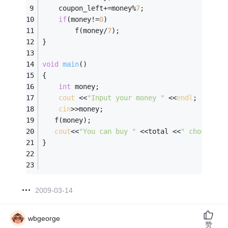
	coupon_left+=money%
7
;                    
if
(money!=
0
)                             
		f(money/
7
);
}
void
main
()
{
int
 money;
cout
 <<
"Input your money "
 <<
endl
;
cin
>>money;
   f(money);
cout
<<
"You can buy "
 <<total <<
" chocolate
}
2009-03-14
wbgeorge
赞