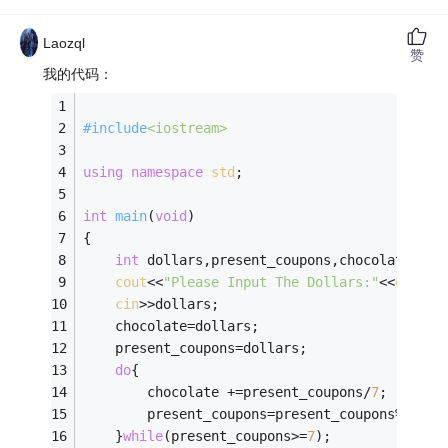
Laozql
赞
我的代码：
#
include
<iostream>
using
namespace
std
;
int
main
(
void
)
{
int
 dollars,present_coupons,chocolate;
cout
<<
"Please Input The Dollars:"
<<
endl
;
cin
>>dollars;
	chocolate=dollars;
	present_coupons=dollars;
do
{
		chocolate +=present_coupons/
7
;
		present_coupons=present_coupons%
7
+pre
	}
while
(present_coupons>=
7
);