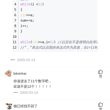
while
(i <
11
) 
{ 
cin
>>a;
sum+=a; 
i++; 
} 
while
(
cin
>>a,i<
11
) 
//以后在不是很明白此等语句的
//“，”表达式以后面的表达式作为其值，当i=11时，ci
2009-03-14
bitxinhai
赞
你读进去了11个数字吧，
应该不是12个！！！！！
2009-03-14
猫已经找不回了
赞