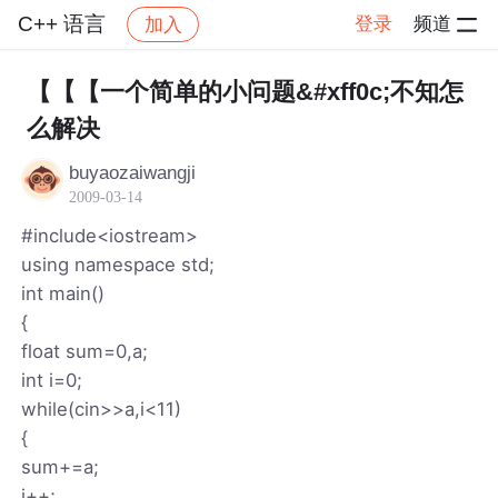
C++ 语言
登录
频道
加入
帖子详情
社区
C++ 语言
【【【一个简单的小问题&#xff0c;不知怎
么解决
buyaozaiwangji
2009-03-14
#include<iostream>
using namespace std;
int main()
{
float sum=0,a;
int i=0;
while(cin>>a,i<11)
{
sum+=a;
i++;