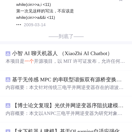
while(cin>>a,i <11)
第一次见这样的写法，不应该是
while(cin>>a&&i <11)
2009-03-14
——到底了——
小智 AI 聊天机器人 （XiaoZhi AI Chatbot）
本项目是
一个
开源项目，以 MIT 许可证发布，允许任何人
免费使用，并可以用于商业用途。 我们希望通过这个项
目，能够帮助更多人入门 AI 硬件开发，了解如何将当下飞
基于无传感 MPC 的串联型谐振双有源桥变换器动态性能优化（Simulink仿真实现）
速发展的大语言模型应用到实际的硬件设备中。无论你是
对 AI 感兴趣的学生，还是想要探索新技术的开发者，都可
内容概要：本文针对传统三电平并网逆变器存在的谐波含
以通过这个项目获得宝贵的学习经验。
量高、电网不平衡工况适应性差及动态响应滞后等
问题
，
提出了一种基于有源中点箝位（ANPC）三电平逆变器的
【博士论文复现】光伏并网逆变器序阻抗建模、扫频辨识与弱电网交互稳定性分析【阻抗建模、验证扫频法】（Matlab代码、Simulink仿真实现）
高性能并网控制策略。该策略融合了双极性倍频脉宽调制
（DPWMA）、正负序分离锁相技术和电网电压前馈控
内容概要：本文以ANPC三电平并网逆变器为研究对象，
制，构建了“精准同步-扰动补偿-优质调制”的一体化控制体
提出了一种融合双极性倍频脉宽调制（DPWMA）、正负
系。通过Simulink搭建仿真模型，在稳态对称、电网不平衡
序分离锁相与电网电压前馈控制的高性能并网控制策略。
及动态扰动等多种工况下进行验证，结果表明该复合控制
【水下机器人建模】基于QLearning自适应强化学习PID控制器在AUV中的应用研究（Matlab代码实现）
通过对ANPC拓扑结构的分析，阐明其在开关损耗均衡、