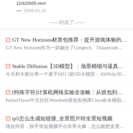
12/423505.html
2009-03-15
——到底了——
GT New Horizons材质包推荐：提升游戏体验的10款优质资源包
GT New Horizons作为一款融合了Gregtech、Thaumcraft和W
itchery等模组的整合包，通过搭配合适的材质包可以显著
提升游戏视觉体验。本文精选10款优质资源包，涵盖科技
Stable Diffusion【3D模型】：场景精细与逼真，人物表情丰富的3D大模型AWPoly3D
风、魔幻风等多种风格，帮助玩家打造专属的个性化游戏
世界。 ## 一、科技工业风材质包 ### 1. 霓虹科技材质包
今天和大家分享一个基于SD1.5的3D大模型：AWPoly3D。
这款材质包以鲜艳的霓虹色彩和未来感设计为特色，完美
该模型是AWP系列的3D大模型，此模型的人物是基于阿里
契合GT New Horizons
巴巴旗下的“堆友”开源Avatar作为数据集训练的，生成的人
[特殊字符]计算机网络实验全攻略：从抓包到子网划分的硬核操作手册（附避坑指南）
物具有非常明显的辨识度。也可以用来制作3D icon，3D场
景，也非常推荐使用此模型训练跟3D角色和IP有关的LoR
PacketTracer中文社区Wireshark抓包实例库Cisco命令模拟器
A。目前的最新版本1.1是在1.0的基础上进行了升级优化改
计算机网络不是玄学！当你亲眼看到TCP三次握手的数据
进。（1）优化了对不同全人种avatar生成的支持（2）对于
包在Wireshark里闪过时，那种"原来如此"的顿悟感，绝对
提示词的响应程度也得到了大幅的优化（3）生成带场景的
tp5怎么生成短链接_全景照片转全景短视频
比死记硬背强十倍。建议每个实验至少做三遍：看教程做
图像相比1.0更加的精细和逼真。
一遍、脱稿做一遍、教别人做一遍。“网络不通？先ping网
现在抖音，快手等短视频平台非常火爆，怎么能把全景图
关！（笑）
生成短视频，从而发布到这些平台上呢？今天介绍一种最