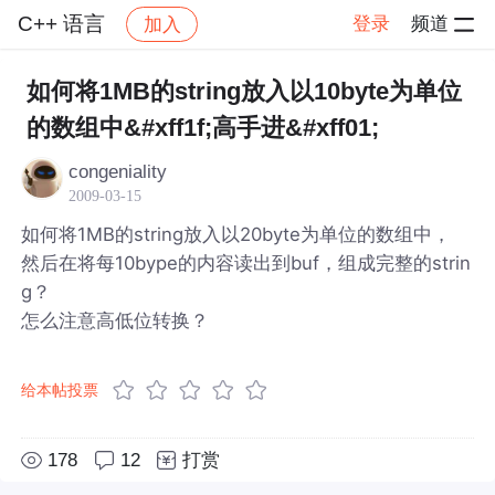
C++ 语言
登录
频道
加入
帖子详情
社区
C++ 语言
如何将1MB的string放入以10byte为单位
的数组中&#xff1f;高手进&#xff01;
congeniality
2009-03-15
如何将1MB的string放入以20byte为单位的数组中，
然后在将每10bype的内容读出到buf，组成完整的strin
g？
怎么注意高低位转换？
给本帖投票
178
12
打赏