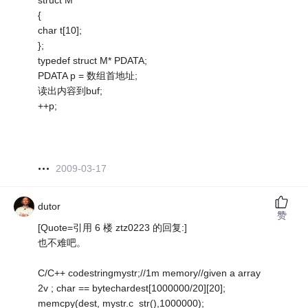
struct M
{
char t[10];
};
typedef struct M* PDATA;
PDATA p = 数组首地址;
读出内容到buf;
++p;
2009-03-17
dutor
赞
[Quote=引用 6 楼 ztz0223 的回复:]
也不难吧。
C/C++ codestringmystr;//1m memory//given a array
2v ; char == bytechardest[1000000/20][20];
memcpy(dest, mystr.c_str(),1000000);