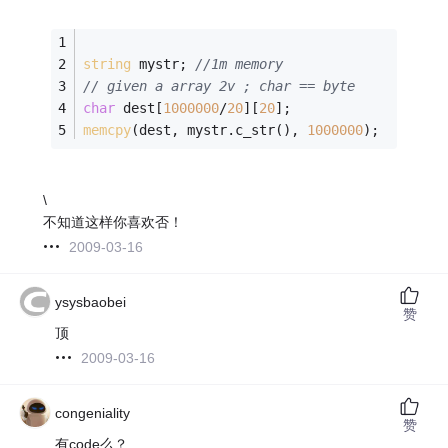
string
 mystr; 
//1m memory
// given a array 2v ; char == byte
char
 dest[
1000000
/
20
][
20
];
memcpy
(dest, mystr.c_str(), 
1000000
);
\
不知道这样你喜欢否！
2009-03-16
ysysbaobei
赞
顶
2009-03-16
congeniality
赞
有code么？