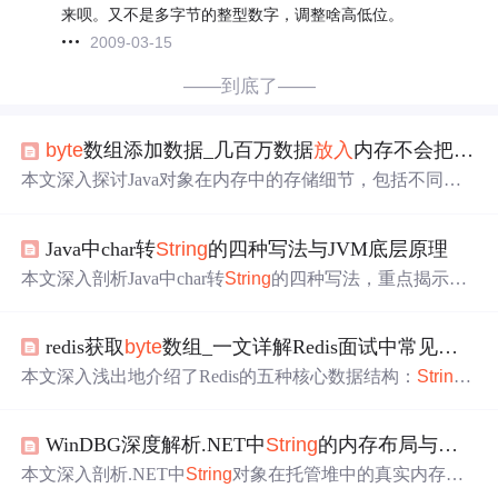
来呗。又不是多字节的整型数字，调整啥高低位。
2009-03-15
——到底了——
byte
数组添加数据_几百万数据
放入
内存不会把系统撑爆吗？
本文深入探讨Java对象在内存中的存储细节，包括不同类
型的内存占用、对象布局及如何使用工具精确测量对象大
小。
Java中char转
String
的四种写法与JVM底层原理
本文深入剖析Java中char转
String
的四种写法，重点揭示其
在JVM层面的内存行为差异：字符串常量池机制、堆内存
分配、字节码执行路径及JIT优化策略。通过javap反编译、
redis获取
byte
数组_一文详解Redis面试中常见的5种数据结构及对应使用场景
JMH压测和Arthas线上监控验证，指出
String
.valueOf(char)
为唯一官方推荐方式，因其复用char数组、避免冗余对象
本文深入浅出地介绍了Redis的五种核心数据结构：
String
创建且兼容JDK内部优化（如Latin-1压缩）。同时警示con
、List、Hash、Set和ZSet，包括它们的原理、操作命令及
cat、new
String
等反模式引发的GC压力与线程安全风险。
应用场景，助力Java工程师提升面试技巧和项目实战能
WinDBG深度解析.NET中
String
的内存布局与泄漏定位
力。
本文深入剖析.NET中
String
对象在托管堆中的真实内存布
局，涵盖Small Object Heap与Large Object Heap分配路径、