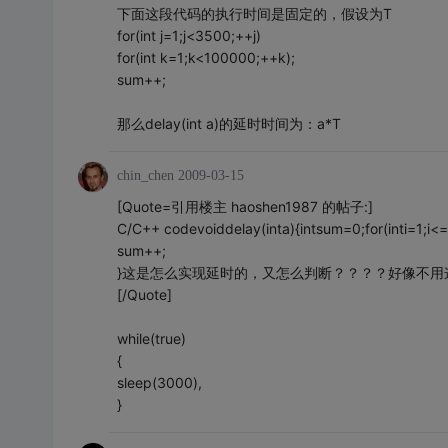
下面这段代码的执行时间是固定的，假设为T
for(int j=1;j<3500;++j)
for(int k=1;k<100000;++k);
sum++;
那么delay(int a)的延时时间为：a*T
chin_chen
2009-03-15
[Quote=引用楼主 haoshen1987 的帖子:]
C/C++ codevoiddelay(inta){intsum=0;for(inti=1;i<=
sum++;
}这是怎么实现延时的，又怎么判断？？？？好像不用
[/Quote]
while(true)
{
sleep(3000),
}