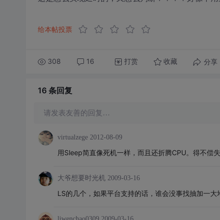
给本帖投票
308
16
打赏
分享
收藏
16 条
回复
请发表友善的回复…
virtualzege
2012-08-09
用Sleep简直像死机一样，而且还折腾CPU。得不偿
大爷想要时光机
2009-03-16
LS的几个，如果平台支持的话，谁会没事找抽加一大
liwenchao0309
2009-03-16