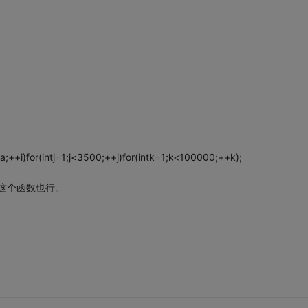
a;++i)for(intj=1;j<3500;++j)for(intk=1;k<100000;++k);
这个函数也行。