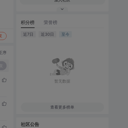
积分榜
荣誉榜
近7日
近30日
至今
复
正序
复
暂无数据
查看更多榜单
社区公告