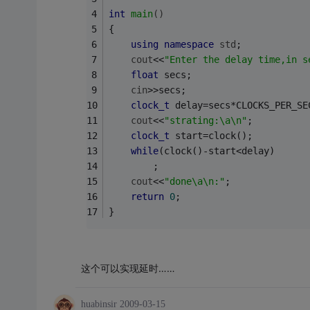
int
main
()
{
using
namespace
std
;
cout
<<
"Enter the delay time,in s
float
 secs;
cin
>>secs;
clock_t
 delay=secs*CLOCKS_PER_SE
cout
<<
"strating:\a\n"
;
clock_t
 start=clock();
while
(clock()-start<delay)
		;
cout
<<
"done\a\n:"
;
return
0
;
}
这个可以实现延时……
huabinsir
2009-03-15