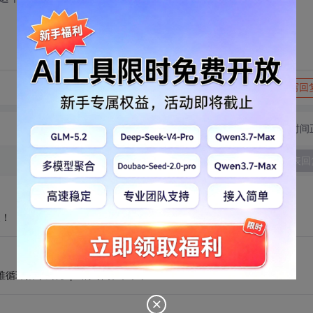
转发到动态
举报
写回
切换为时间
发表回
失！
堆循环指令去耗cpu的时间。。。。