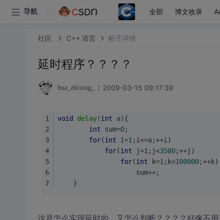
全部
博文收录
A
导航
社区
C++ 语言
帖子详情
延时程序？？？？
2009-03-15 09:17:39
hua_zhixing_
void
delay
(
int
 a)
{
int
 sum=
0
;
for
(
int
 i=
1
;i<=a;++i)
for
(
int
 j=
1
;j<
3500
;++j)
for
(
int
 k=
1
;k<
100000
;++k)
					sum++;
	}
这是怎么实现延时的，又怎么判断？？？？好像不用