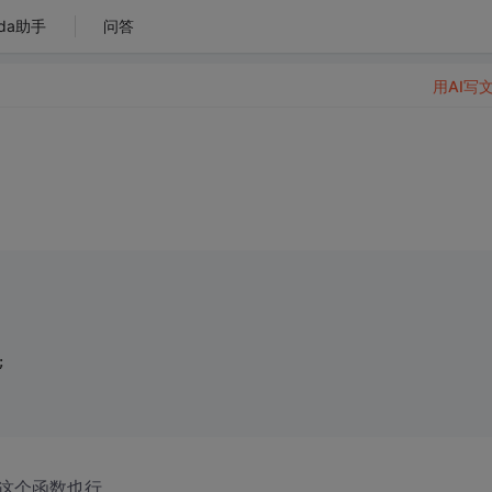
da助手
问答
用AI写
;
这个函数也行。