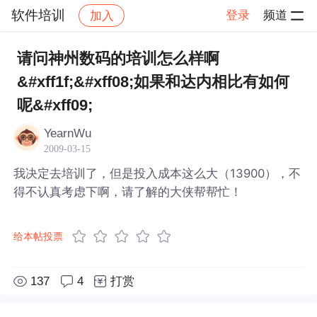
软件培训
登录
频道
加入
帖子详情
社区
软件培训
请问神州数码的培训怎么样啊
&#xff1f;&#xff08;如果和达内相比有如何
呢&#xff09;
YearnWu
2009-03-15
我决定去培训了，但是投入成本这么大（13900），不
得不认真考虑下啊，请了解的大侠帮帮忙！
给本帖投票
137
4
打赏