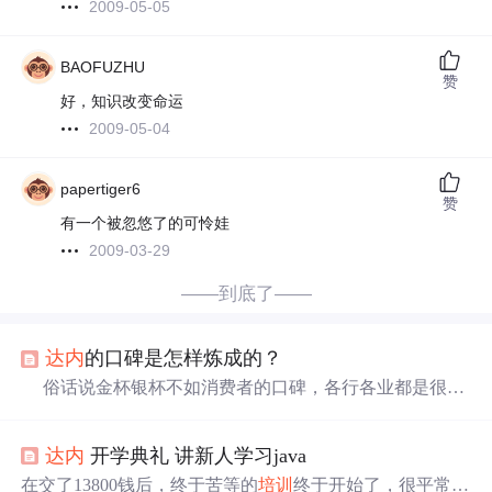
2009-05-05
BAOFUZHU
赞
好，知识改变命运
2009-05-04
papertiger6
赞
有一个被忽悠了的可怜娃
2009-03-29
——到底了——
达内
的口碑是怎样炼成的？
俗话说金杯银杯不如消费者的口碑，各行各业都是很需
要消费者的口碑的，但是有些口碑是自己制造出来的，有
些口碑确确实实是消费者、老百姓给的。 作为
培训
行业
达内
开学典礼 讲新人学习java
来说，这是一个比较特殊的行业，不像买产品，如果不合
适就不用了或者退货。花了钱学习，学不会带来的不仅仅
在交了13800钱后，终于苦等的
培训
终于开始了，很平常跟