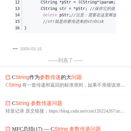
       CString *pStr = (CString*)param;
       CString str = *pStr; 
//保存它的值
delete
 pStr;
//注意：需要在这里释放
//str就是你要传进来的strDisk
}
2009-03-15
——到底了——
C
String
作为
参数传递
的大
问题
C
String
有一套传递和返回的标准准则，如果不准循该准
则，在编译时，编译器能通过。但链接时，会提示该函数
不可解析。 准则如下： 1. 如果C
String
对象要作为函数的
C
String
参数传递
问题
输入参数，在大多数情况下，最好将其转换为LPCTSTR,
然后在函数中根据需要使用构造函数或赋值运算将其转换
转发记录 原文链接：https://blog.csdn.net/csm120224267/artic
回来。 2. 如果C
String
对象作为一个要该变值的参数，可
le/details/6589942 C
String
参数传递
问题
如果不是去做，肯
以使用C
String
&. 3. 如果CS
定不能体会到这些看似芝麻大点的小
问题
会把你搞得焦头
MFC总结(17) --- C
String
参数传递
问题
烂额！ 先把这个
问题
记下来： C
String
参数传递
约定 当定