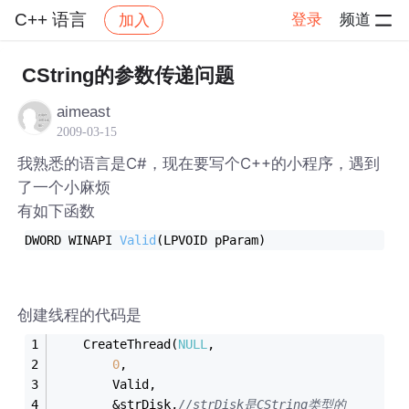
C++ 语言
登录
频道
加入
帖子详情
社区
C++ 语言
CString的参数传递问题
aimeast
2009-03-15
我熟悉的语言是C#，现在要写个C++的小程序，遇到
了一个小麻烦
有如下函数
DWORD WINAPI 
Valid
(LPVOID pParam)
创建线程的代码是
	CreateThread(
NULL
,
0
,
		Valid,
		&strDisk,
//strDisk是CString类型的