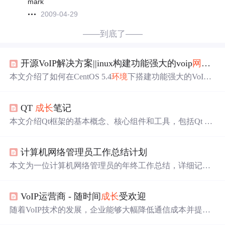
mark
2009-04-29
——到底了——
开源VoIP解决方案||inux构建功能强大的voip
网络电话
本文介绍了如何在CentOS 5.4
环境
下搭建功能强大的VoIP
网络电话
系统，包括下载、安装依赖包、安装核心组件
（如Asterisk、FreePBX）等步骤，确保系统的稳定性和高
QT
成长
笔记
效性。
本文介绍Qt框架的基本概念、核心组件和工具，包括Qt Cr
eator、QML、MinGW等，并通过实例讲解了常见控件的使
用方法、信号与槽机制、lambda表达式等高级特性。
计算机网络管理员工作总结计划
本文为一位计算机网络管理员的年终工作总结，详细记录
了他在过去一年中关于计算机及其网络维护管理、公司网
站建设与
网络电话
系统维护等方面的工作内容及完成情
VoIP运营商 - 随时间
成长
受欢迎
况。同时，也提出了工作中存在的不足之处及改进计划。
随着VoIP技术的发展，企业能够大幅降低通信成本并提高
效率。VoIP不仅提供了更经济的长途通话方案，还引入了