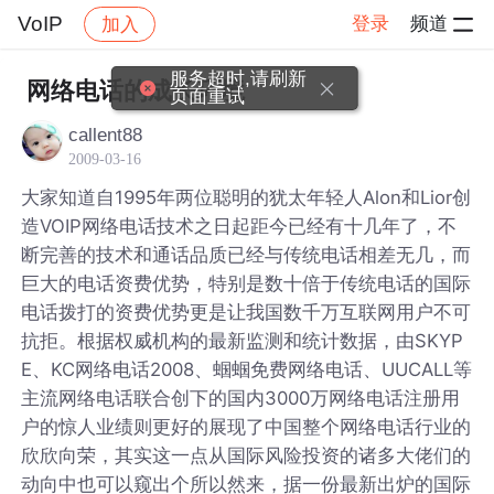
VoIP
登录
频道
加入
帖子详情
社区
VoIP
服务超时,请刷新
网络电话的成长环境
页面重试
callent88
2009-03-16
大家知道自1995年两位聪明的犹太年轻人Alon和Lior创
造VOIP网络电话技术之日起距今已经有十几年了，不
断完善的技术和通话品质已经与传统电话相差无几，而
巨大的电话资费优势，特别是数十倍于传统电话的国际
电话拨打的资费优势更是让我国数千万互联网用户不可
抗拒。根据权威机构的最新监测和统计数据，由SKYP
E、KC网络电话2008、蝈蝈免费网络电话、UUCALL等
主流网络电话联合创下的国内3000万网络电话注册用
户的惊人业绩则更好的展现了中国整个网络电话行业的
欣欣向荣，其实这一点从国际风险投资的诸多大佬们的
动向中也可以窥出个所以然来，据一份最新出炉的国际