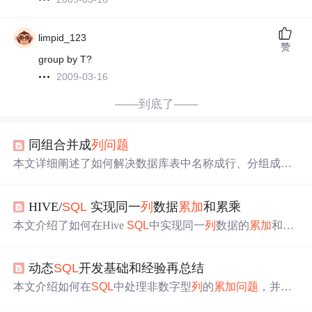
limpid_123
赞
group by T?
2009-03-16
——到底了——
同组合并成
列
问题
本文详细阐述了如何解决数据库表中名称成行、分组成
列
、值
累加
的转换
问题
，包括
问题
描述、解题思路、过程实
现及具体代码。通过
SQL
操作和动态
SQL
生成，实现了从
HIVE/
SQL
实现同一
列
数据
累加
和累乘
原始表到目标结果集的高效转换。
本文介绍了如何在Hive
SQL
中实现同一
列
数据的
累加
和累
乘操作。对于
累加
，可以直接使用`SUM()`函数。而对于累
乘，由于Hive没有内置的累乘函数，可以通过对数和指数
动态
SQL
开发基础和经验再总结
函数结合高中数学知识来实现。具体步骤包括将数据转换
为对数，然后求和，最后通过指数函数得到累乘结果。需
本文介绍如何在
SQL
中处理非数字型
列
的
累加
问题
，并探
要注意的是，由于精度
问题
，实际结果可能略有误差，可
讨动态
SQL
语句的基础知识，包括变量定义与赋值、执行