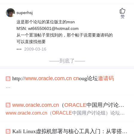
superhsj
赞
这是那个论坛的某位版主的msn
MSN: wt66550601@hotmail.com
从一个置顶帖子里找到的，那个帖子说需要邀请码的
可以直接找他要
2009-03-16
——到底了——
http://
www
.
oracle
.
com
.
cn
cn
oug论坛
邀请码
各位大哥，能否给一个
cn
oug论坛的
邀请码
？我的邮箱kang
yanyun0315@163.
com
。如果能注册悬赏50分。甚至更高！
www
.
oracle
.
com
.
cn
（
ORACLE
中国用户讨论组）论坛又上不了了，郁闷！！！！
www
.
oracle
.
com
.
cn
（
ORACLE
中国用户讨论组）论坛又
上不了了，郁闷！！！！ 前两天刚登录了几回，这次又说
是一些非法帖子导致论坛关闭，唉。。。。 论坛关闭的这
Kali Linux虚拟机部署与核心工具入门：从零搭建网络安全实验环境
几个月，去ITPUB的时间就多了一些，也基本上每天去yan