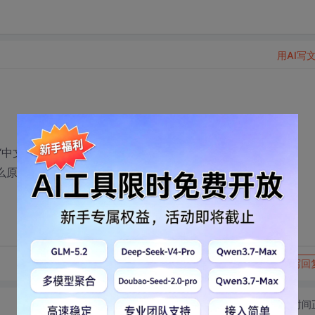
用AI写
做web报表，“中文字体”在设计和运行模试下都正常显示，但在打印的时候
么原因？请大家帮我解决一下。
转发到动态
举报
写回
切换为时间