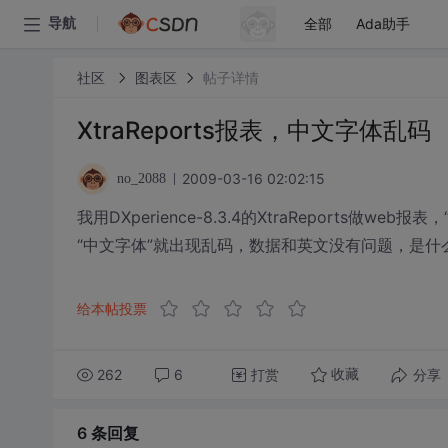
全部
Ada助手
导航
社区
图表区
帖子详情
XtraReports报表，中文字体乱码
2009-03-16 02:02:15
no_2088
我用DXperience-8.3.4的XtraReports
“中文字体”就出现乱码，数据和英文没有问题，是什
给本帖投票
262
6
打赏
分享
收藏
6 条
回复