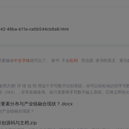
-1842-48ba-b11e-ce0b544cb6a8.html
只要修改
中文字体
就可以了。 隶书 不会
乱码
而且跟 隶书的英文 显示
，使用方便! 详 情 说 明 用这个手写数字识别系统，你可以轻松地识别手写
（GUI），非常容易使用。你只需要将手写数字输入系统，它将立即给
、工作还是日常生活，都能为你提供快速和准确的识别服务。它是一个非
素分布与产业链融合现状？.docx
与产业链融合现状？
.0-原创源码与文档.zip