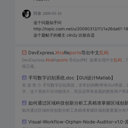
阿泰
2009-03-16
这个问题似乎问
http://topic.csdn.net/u/20090312/11/1e26da61
这个题帖子的楼主 clin2y 比较合适
DevExpress.
Xtra
Re
ports
导出中文
乱码
DevExpress.
Xtra
Re
ports
导出pdf时 如果出现中文
乱码
，
很正规。
手写数字识别系统.doc【GUI设计Matlab】
资 源 简 介 手写数字识别系统，非常好的啊!带有GUI界面
字。这个系统不仅功能强大，而且还带有直观的图形用户界面
的识别结果。这个系统可以在各种场景中使用，无论是学校
如何通过区域科技创新分析工具精准掌握区域创新要
便和实用的工具，你一定会喜欢它的！
如何通过区域科技创新分析工具精准掌握区域创新要素分布
Visual-Workflow-Orphan-Node-Auditor-v1