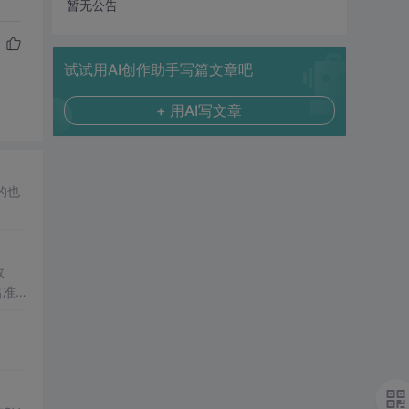
暂无公告
试试用AI创作助手写篇文章吧
+ 用AI写文章
的也
数
出准确
常方