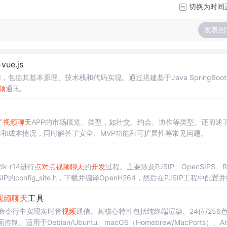
切换为时间
发表回
vue.js
I，包括其基本原理、技术栈和代码实现。通过搭建基于Java SpringBoo
频
通讯。
了
视频
聊天
APP的市场概览、类型，如社交、约会、协作等类型。还阐述了
和成本情况，同时解答了安全、MVP功能和可扩展性等常见问题。
k-r14进行
点对点
视频
聊天
的
开发
过程。主要涉及PJSIP、OpenSIPS、R
的config_site.h，下载并编译OpenH264，然后在PJSIP工程中配置
。
视频
聊天
工具
命令行中实现实时音
视频
通信。其核心特性包括纯终端渲染、24位/256
控制。适用于Debian/Ubuntu、macOS（Homebrew/MacPorts）、Arc