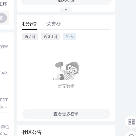
正序
复
积分榜
荣誉榜
近7日
近30日
至今
t的W
AP
暂无数据
EST
并编
查看更多榜单
色调色
社区公告
h Li