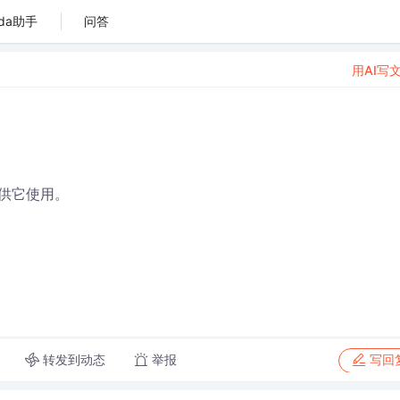
da助手
问答
用AI写
供它使用。
转发到动态
举报
写回