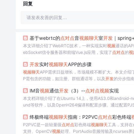
回复
请发表友善的回复…
基于webrtc的
点对点
音
视频
聊天
室
开发
｜spring+
本文详细介绍了WebRTC技术，一种实现实时
视频
通话的AP
ebSocket信令服务器和前端Vue.js应用，实现了
点对点
的
视
开发
实时
视频
聊天
APP的步骤
视频
聊天
APP需求日益增长，市场规模不断扩大。本文介绍
P需包含的功能，如注册、群组通话等，以及
开发
的分步指南
IM音
视频
通信
开发
（3）--
点对点
视频
实现
本文档详细介绍了在Ubuntu 14上，使用AS3.0和android-nd
und等软件，以及OpenH264编译和配置步骤。通过配置PJSIP
译，最后在Android端使用JNI库和SurfaceView显示
视频
流
终极终端
视频
聊天
指南：P2PVC
点对点
彩色终端
P2PVC是一款轻量级
点对点
彩色终端
视频
聊天
工具，支持在
支持、OpenCV
视频
处理、PortAudio音频传输及ncurses界面