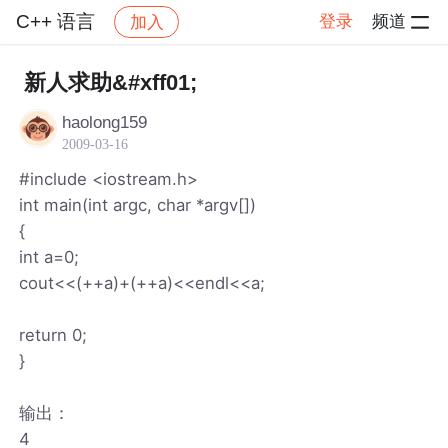
C++ 语言
登录
频道
加入
帖子详情
社区
C++ 语言
新人求助&#xff01;
haolong159
2009-03-16
#include <iostream.h>
int main(int argc, char *argv[])
{
int a=0;
cout<<(++a)+(++a)<<endl<<a;
return 0;
}
输出：
4