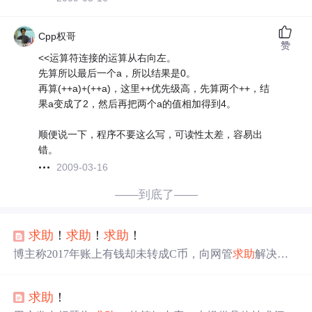
Cpp权哥
赞
<<运算符连接的运算从右向左。
先算所以最后一个a，所以结果是0。
再算(++a)+(++a)，这里++优先级高，先算两个++，结
果a变成了2，然后再把两个a的值相加得到4。
顺便说一下，程序不要这么写，可读性太差，容易出
错。
2009-03-16
——到底了——
求助
！
求助
！
求助
！
博主称2017年账上有钱却未转成C币，向网管
求助
解决办
法。
求助
！