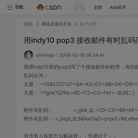
全部
Ada助手
导航
社区
网络及通讯开发
帖子详情
用indy10 pop3 接收邮件有时乱
2009-03-16 06:34:41
qinshengju
我用indy10里的pop3写了个接收邮件的程序，
乱码分为：
主题： =?GB2312?Q?=BA=A3=D2=BB=D6=DB?=
主题： =?gbk?Q?Re:=BC=F2=C0=FA?= (乱码二)
附件名乱码： =_gbk_Q_=C0=CD=B6=AF=B7=
附件名乱码： =_big5_B_MjAwOaZ+qrqvrLrWLnB
有没有人知道怎么解决呀．．先谢过了．．