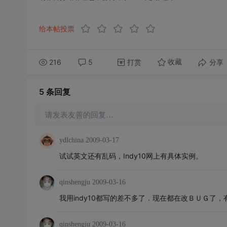
给本帖投票
216
5
打赏
分享
收藏
5 条
回复
请发表友善的回复…
ydlchina
2009-03-17
试试英文还有乱码，Indy10网上有具体实例。
qinshengju
2009-03-16
我用indy10都写的差不多了．现在都在改ＢＵＧ了
qinshengju
2009-03-16