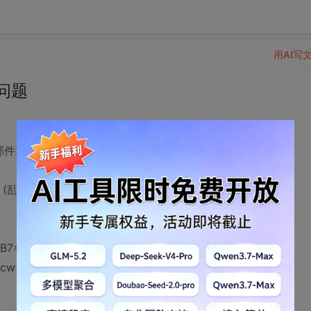
用AI写
码问题
有的邮件主题与内容都很好，有的就出现乱码：
 (乱码一)
A8.rar_=(乱码一)
wcw==_=(乱码二)