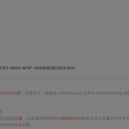
9-9163-460A-AF47-36AADB38C9DA.html
现
乱码
的
问题
，并提供了一段修改 IdGlobal.pas 文件中 BytesToString 
码
无法发送
问题
，以及通过
POP3
协议
接收
邮件
时标题无法正常显示中文字
.pas文件的具体步骤。