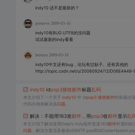
indy10 还不是最新的？
preserve
2009-03-16
indy10有BUG UTF8的没问题
试试最新的indy看看
hemiya
2009-03-16
indy10中文还有bug，论坛有过贴子。还有其他的
http://topic.csdn.net/u/20080924/12/D06E4A4
indy10
id
pop3
接收
邮件
标题
乱码
本文介绍了一个关于
Indy10
中 id
pop3
接收
邮件
时标题出
代码示例来解决该
问题
。
解决：不能用163发
邮件
，用
pop3
收
邮件
显示
乱
本文介绍了解决使用Delphi Indy组件发送163
邮件
时遇到的
问题
。解决方案涉及修改IdSMTP.pas和IdCoderHeader