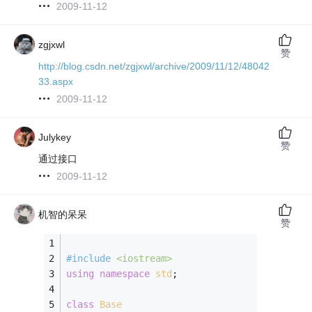
2009-11-12
zgjxwl
赞
http://blog.csdn.net/zgjxwl/archive/2009/11/12/48042
33.aspx
2009-11-12
Julykey
赞
通过接口
2009-11-12
机智的呆呆
赞
#
include
<iostream>
using
namespace
std
;
class
Base