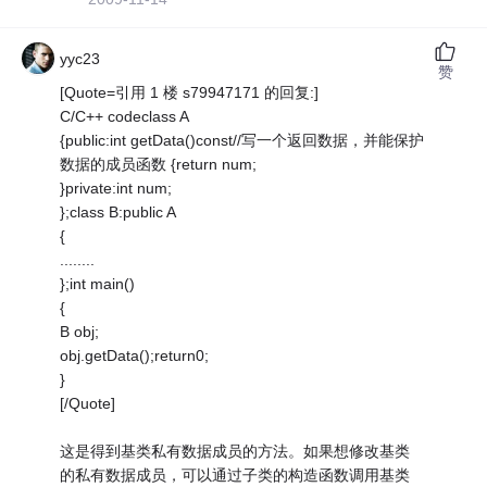
yyc23
赞
[Quote=引用 1 楼 s79947171 的回复:]
C/C++ codeclass A
{public:int getData()const//写一个返回数据，并能保护
数据的成员函数 {return num;
}private:int num;
};class B:public A
{
........
};int main()
{
B obj;
obj.getData();return0;
}
[/Quote]
这是得到基类私有数据成员的方法。如果想修改基类
的私有数据成员，可以通过子类的构造函数调用基类