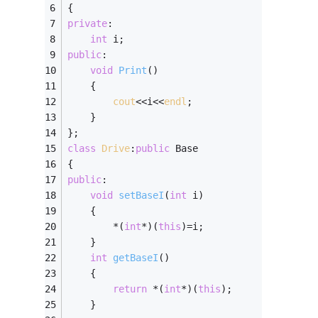
{
private
:
int
 i;
public
:
void
Print
()
	{
cout
<<i<<
endl
;
	}
};
class
Drive
:
public
 Base
{
public
:
void
setBaseI
(
int
 i)
	{
		*(
int
*)(
this
)=i;
	}
int
getBaseI
()
	{
return
 *(
int
*)(
this
);
	}