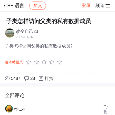
C++ 语言
登录
频道
加入
帖子详情
社区
C++ 语言
子类怎样访问父类的私有数据成员
改变自己23
2009-03-16
子类怎样访问父类的私有数据成员?
给本帖投票
5487
28
打赏
全部评论
wjb_yd
赞