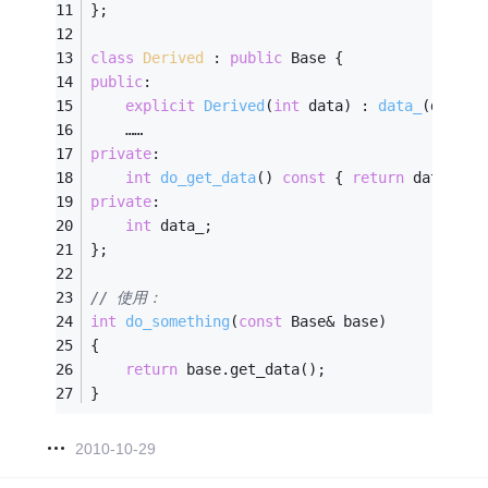
};
class
Derived
 :
public
 Base {
public
:
explicit
Derived
(
int
 data)
 : 
data_
(data)
    ……
private
:
int
do_get_data
()
const
{ 
return
 data_; }
private
:
int
 data_;
};
// 使用：
int
do_something
(
const
 Base& base)
{
return
 base.get_data();
}
2010-10-29