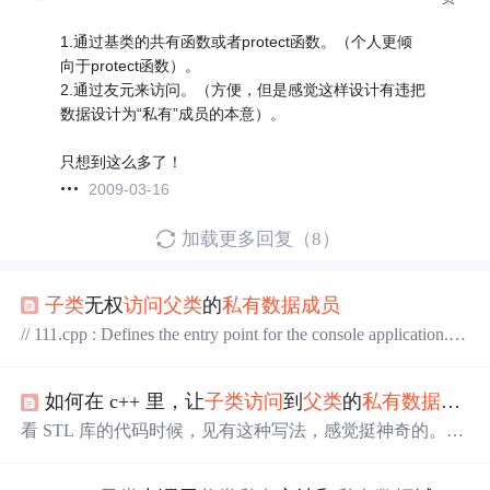
1.通过基类的共有函数或者protect函数。（个人更倾
向于protect函数）。
2.通过友元来访问。（方便，但是感觉这样设计有违把
数据设计为“私有”成员的本意）。
只想到这么多了！
2009-03-16
加载更多回复（8）
子类
无权
访问
父类
的
私有
数据
成员
// 111.cpp : Defines the entry point for the console application. //
#include "stdafx.h" #include class person { int age; public: void
SetAge(int nAge) { age = nAge; } int GetAg
如何在 c++ 里，让
子类
访问
到
父类
的
私有
数据
成员
看 STL 库的代码时候，见有这种写法，感觉挺神奇的。故
简化逻辑后，写个玩具验证一下。本来这是很别扭的做
法。既然
父类
让
数据
成员
私有
了，还要让
子类
去调用，何