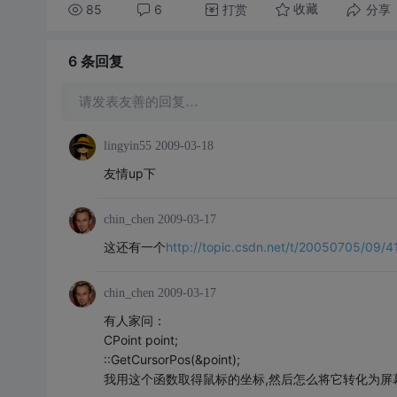
85
6
打赏
分享
收藏
6 条
回复
请发表友善的回复…
lingyin55
2009-03-18
友情up下
chin_chen
2009-03-17
这还有一个
http://topic.csdn.net/t/20050705/09/4
chin_chen
2009-03-17
有人家问：
CPoint point;
::GetCursorPos(&point);
我用这个函数取得鼠标的坐标,然后怎么将它转化为屏