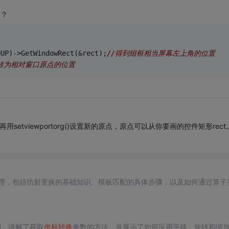
的？
ROUP)->GetWindowRect(&rect);
//得到组框相当屏幕左上角的位置
/转为相对窗口原点的位置
后，再用setviewportorg()设置新的原点，原点可以从你要画的控件矩形rec
理，包括仿射变换的基础知识、模板匹配的具体步骤，以及如何通过算子
别，讲解了获取
坐标转换
参数的方法，并展示了如何应用平移、旋转和缩