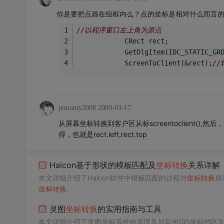
你是要把点画在组框内么？点的坐标是相对什么而言
//以程序窗口左上角为原点
			CRect rect;
			GetDlgItem(IDC_STATIC_G
			ScreenToClient(&rect);
/
jesunmy2008
2009-03-17
从屏幕坐标转换到客户区从标screentoclient(),然
得，也就是rect.left,rect.top
Halcon基于形状的模板匹配及
坐标转换
关系详解
本文详细介绍了Halcon软件中模板匹配的过程与
坐标转换
原
坐标转换
。
灵图
坐标转换
的实用指南与工具
本文详细介绍了灵图坐标系统的原理及与其他GIS坐标的区