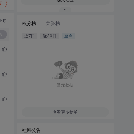
复
正序
积分榜
荣誉榜
复
近7日
近30日
至今
暂无数据
查看更多榜单
社区公告