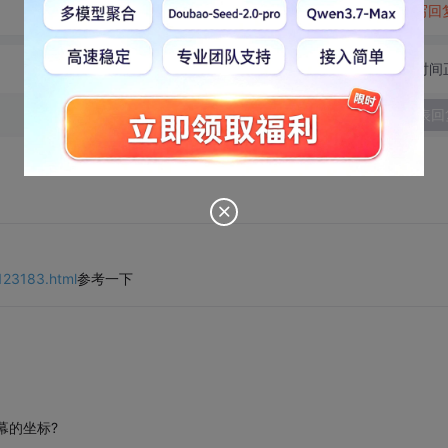
转发到动态
举报
写回
切换为时间
发表回
123183.html
参考一下
幕的坐标?