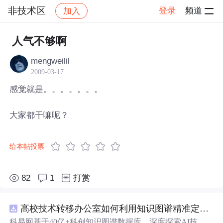
非技术区
登录
频道
加入
帖子详情
社区
非技术区
人气不够啊
mengweilil
2009-03-17
感觉就是。。。。。。。
大家都干嘛呢？
给本帖投票
82
1
打赏
高校技术转移办公室如何利用知识图谱精准定位产业需求与技术适配点？.docx
科易网基于40亿+科创知识图谱数据库，深度探索AI技术