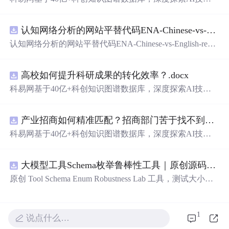
在技术转移、成果转化、技术经纪、知识产权、产业创
新、科技招商等垂直领域的多样化应用场景，研究科技创
认知网络分析的网站平替代码ENA-Chinese-vs-English-reproducible.zip
新领域的AI+数智化解决方案，推动科技创新与产业创新
智能化发展。
认知网络分析的网站平替代码ENA-Chinese-vs-English-repro
ducible.zip
高校如何提升科研成果的转化效率？.docx
科易网基于40亿+科创知识图谱数据库，深度探索AI技术
在技术转移、成果转化、技术经纪、知识产权、产业创
新、科技招商等垂直领域的多样化应用场景，研究科技创
产业招商如何精准匹配？招商部门苦于找不到符合产业链补链强链方向的目标企业怎么办？.docx
新领域的AI+数智化解决方案，推动科技创新与产业创新
智能化发展。
科易网基于40亿+科创知识图谱数据库，深度探索AI技术
在技术转移、成果转化、技术经纪、知识产权、产业创
新、科技招商等垂直领域的多样化应用场景，研究科技创
大模型工具Schema枚举鲁棒性工具｜原创源码+测试+离线报告
新领域的AI+数智化解决方案，推动科技创新与产业创新
智能化发展。
原创 Tool Schema Enum Robustness Lab 工具，测试大小
写、别名、未知枚举、空值与多语言取值对工具参数校验
和修复的影响。压缩包包含完整源码、3 项自动化测试、
可复现合成示例、离线 HTML/JSON/SVG 报告、1080×720
1
说点什么…
真实运行效果图、README、运行说明、功能清单、MIT