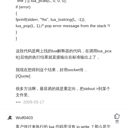
"line") || lua_pcall(L, 0, 0, 0);
if (error)
{
fprintf(stderr, "%s", lua_tostring(L, -1));
lua_pop(L, 1);/* pop error message from the stack */
}
}
这段代码是网上找的lua解释器的代码，在调用lua_pca
ll()后他的执行结果就直接输出在标准输出上了，
我现在想得到这个结果，好用socket传…
[/Quote]
很多方法啊，最容易的就是重定向，把stdout >到某个
文件里。
2009-03-17
Wolf0403
赞
客户传过来执行的 lua 代码里没有 io.write ？那么是怎