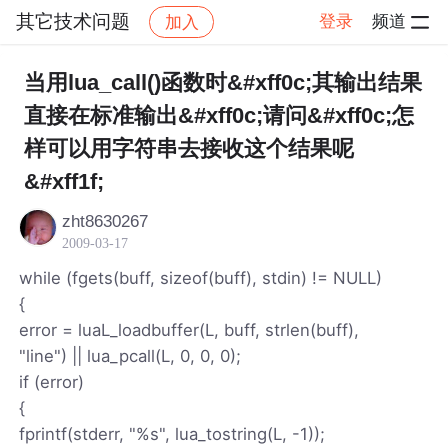
其它技术问题
登录
频道
加入
帖子详情
社区
其它技术问题
当用lua_call()函数时&#xff0c;其输出结果
直接在标准输出&#xff0c;请问&#xff0c;怎
样可以用字符串去接收这个结果呢
&#xff1f;
zht8630267
2009-03-17
while (fgets(buff, sizeof(buff), stdin) != NULL)
{
error = luaL_loadbuffer(L, buff, strlen(buff),
"line") || lua_pcall(L, 0, 0, 0);
if (error)
{
fprintf(stderr, "%s", lua_tostring(L, -1));