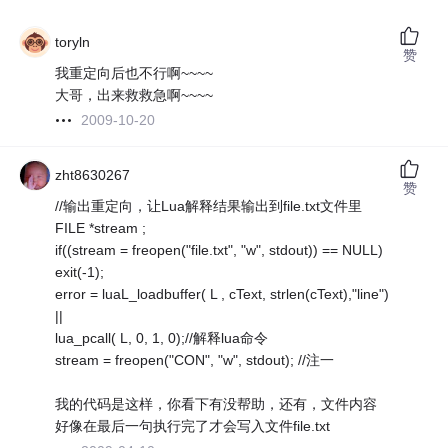
toryln
赞
我重定向后也不行啊~~~~
大哥，出来救救急啊~~~~
2009-10-20
zht8630267
赞
//输出重定向，让Lua解释结果输出到file.txt文件里
FILE *stream ;
if((stream = freopen("file.txt", "w", stdout)) == NULL)
exit(-1);
error = luaL_loadbuffer( L , cText, strlen(cText),"line")
||
lua_pcall( L, 0, 1, 0);//解释lua命令
stream = freopen("CON", "w", stdout); //注一
我的代码是这样，你看下有没帮助，还有，文件内容
好像在最后一句执行完了才会写入文件file.txt