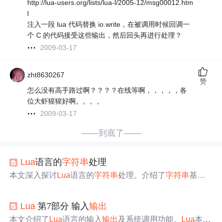
http://lua-users.org/lists/lua-l/2005-12/msg00012.htm
l
注入一段 lua 代码替换 io.write，在被调用时候回调一
个 C 的代码接受这些输出，然后回头再进行处理？
2009-03-17
zht8630267
赞
怎么没有高手路过啊？？？？在线等啊，，，，，各
位大虾猩猩好啊。。。。
2009-03-17
——到底了——
Lua
语言的
字符串
处理
本文深入探讨
Lua
语言的
字符串
处理。介绍了
字符串
基本
操作，如创建、连接等；阐述切片、替换及模式匹配方
法；还给出高效处理
字符串
的策略，如用表拼接和缓存结
Lua
第7部分 输入
输出
果。最后通过文本解析器和简易模板引擎两个案例展示其
实际应用，助开发者提升编程效率。
本文介绍了
Lua
语言的输入
输出
及系统调用功能。
Lua
本身