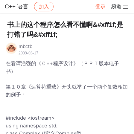
C++ 语言
登录
频道
加入
帖子详情
社区
C++ 语言
书上的这个程序怎么看不懂啊&#xff1f;是
打错了吗&#xff1f;
mbctb
2009-03-17
在看谭浩强的《Ｃ++程序设计》（ＰＰＴ版本电子
书）
第１０章《运算符重载》开头就举了一个两个复数相加
的例子：
#include <iostream>
using namespace std;
class Complex //定义Complex类