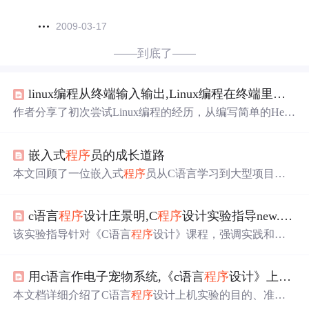
2009-03-17
——到底了——
linux编程从终端输入输出,Linux编程在终端里输入命令马上回车
作者分享了初次尝试Linux编程的经历，从编写简单的Hello
World
程序
开始，遇到了GCC编译错误，理解了Linux命令
行的使用，再到尝试使用GTK+创建窗体
程序
。过程中遇
嵌入式
程序
员的成长道路
到的反向单引号问题最终解决，成功运行了第一个Linux窗
体
程序
。
本文回顾了一位嵌入式
程序
员从C语言学习到大型项目开
发的成长历程，强调了不断实践与学习的重要性。
c语言
程序
设计庄景明,C
程序
设计实验指导new.doc
该实验指导针对《C语言
程序
设计》课程，强调实践和调
试能力的培养。学生需掌握C语言环境，独立编写、调试
和运行
程序
。实验内容包括理解语法、调试技巧和错误类
用c语言作电子宠物系统,《c语言
程序
设计》上机实验指导手册.docx
型识别，如语法错误、逻辑错误和运行错误。实验报告应
包含预习、数据、过程和总结。此外，介绍了
程序
调试的
本文档详细介绍了C语言
程序
设计上机实验的目的、准备
三种错误类型：语法错误、逻辑错误和运行错误。