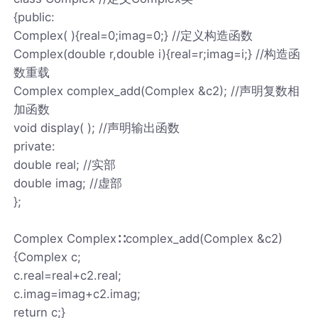
{public:
Complex( ){real=0;imag=0;} //定义构造函数
Complex(double r,double i){real=r;imag=i;} //构造函
数重载
Complex complex_add(Complex &c2); //声明复数相
加函数
void display( ); //声明输出函数
private:
double real; //实部
double imag; //虚部
};
Complex Complex∷complex_add(Complex &c2)
{Complex c;
c.real=real+c2.real;
c.imag=imag+c2.imag;
return c;}