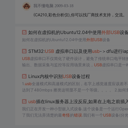
我不懂电脑
2009-03-18
(CA210,彩色分析仪),你可以找厂商技术支持，交流。
如何在虚拟机的Ubuntu12.04中使用
外部
USB
设
如何在虚拟机的Ubuntu12.04中使用
外部
USB
设备
STM32:
USB
虚拟串口以及使用
usb
-＞dfu进行ia
USB
虚拟串口不仅简化了硬件设计，避免了传统串口电平转
输出、数据采集与监控等应用场景来说，
USB
虚拟串口是一
赖额外硬件工具的情况下，方便快捷地对STM32设备进行
Linux内核中识别
USB
设备过程
文内容，下面案例可供参考。
1.
usb
全速模式和高速模式的区别，名字上感觉速度应该差
达到了480mbps 擦类
查看 设备中下查看方法
usb
插在linux服务器上没反应,如果在上电之前插
我们正在开发一种小型嵌入式设备.这个设备是一个运行OpenEmbed
了我们无法弄清楚的最
奇怪
的
错误
.我们有一个
USB
设备(分
入电源,然后
USB
连接到主机.当设备检测到
USB
连接时,设备