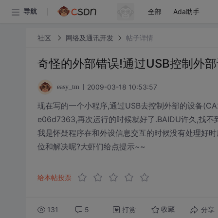
全部
Ada助手
导航
社区
网络及通讯开发
帖子详情
奇怪的外部错误!通过USB控制外
2009-03-18 10:53:57
easy_tm
现在写的一个小程序,通过USB去控制外部的设备(CA
e06d7363,再次运行的时候就好了.BAIDU许久,
我是怀疑程序在和外设信息交互的时候没有处理好时
位和解决呢?大虾们给点提示~~
给本帖投票
131
5
打赏
分享
收藏