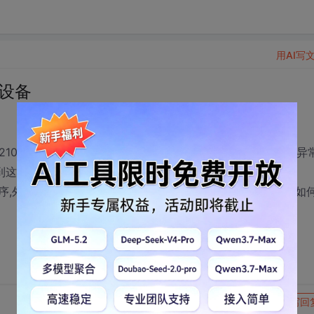
用AI写
部设备
210,彩色分析仪),程序运行的时候第一次总是会跳出一个外部异
找不到这方面的解决办法啊.
序,外设的信息没有回送就往下跑了.请问类似这样的问题应该如
转发到动态
举报
写回