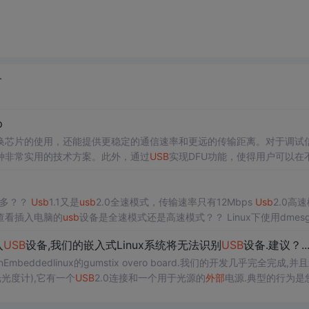
备
p
换芯片的使用，还能提供更稳定的通信速率和更远的传输距离。对于调试
种非常实用的技术方案。此外，通过
USB
实现DFU功能，使得用户可以在
固件更新，极大地提高了产品的可维护性和用户体验。提示：以下是本篇文
不多？？
Usb
1.1又是
usb
2.0全速模式，传输速率只有12Mbps
Usb
2.0高
这明显不是一个等级。。。。 2.如何查看插入电脑的
usb
设备是全速模式还是高速模式？？ Linux下使用dmesg命令
： 插入后直接看打印信息 3.怎么测试的说，电脑下设备是高速的，...
入
USB
设备,我们的嵌入式Linux系统将无法识别
USB
设备.建议？..
dedlinux的gumstix overo board.我们的开发几乎完全完成,并
光光度计),它有一个
USB
2.0连接和一个用于光源的
外部
电源.典型的行为是
会启动并启用光源和风扇.然后该设备可以由主机系统...