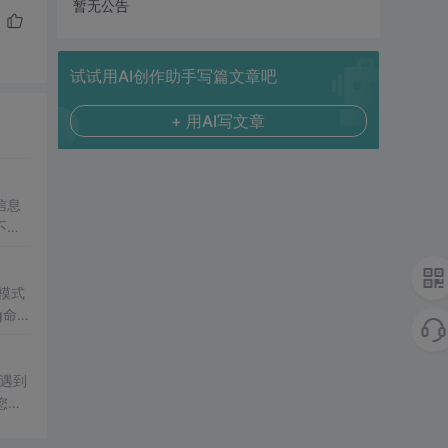
暂无公告
试试用AI创作助手写篇文章吧
+ 用AI写文章
信息
不依
章正
速模式
.
且遇到
您插