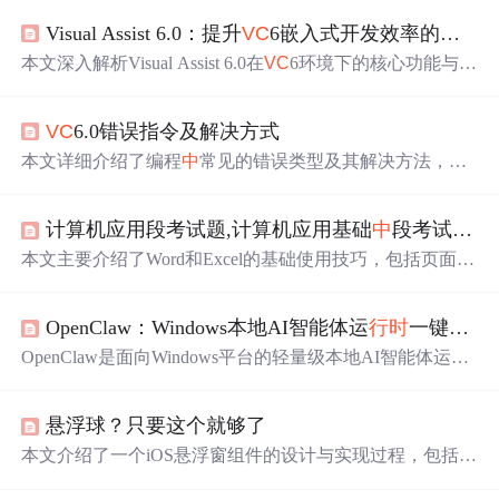
Visual Assist 6.0：提升
VC
6嵌入式开发效率的智能插件实战指南
本文深入解析Visual Assist 6.0在
VC
6环境下的核心功能与实
战应用，涵盖智能代码补全、符号数据库构建、上下文感
知提示、快速导航（Alt+G/Shift+Alt+F）、安全重构（Ren
VC
6.0错误指令及解决方式
ame）、代码校正、安装配置要点及嵌入式工作流整合。
重点针对STM32等MCU项目，解决遗留工具链下开发效率
本文详细介绍了编程
中
常见的错误类型及其解决方法，包
瓶颈，强调其在C/C++嵌入式开发
中
的不可替代性。
括语法错误、编译错误、链接错误等，并提供了优化代码
和提高编程效率的实用建议。
计算机应用段考试题,计算机应用基础
中
段考试题目答案.doc
本文主要介绍了Word和Excel的基础使用技巧，包括页面设
置、打印预览、自动保存、公式计算、表格操作、快捷键
使用、工具栏自定义、文件保存路径、段落编辑、标尺使
OpenClaw：Windows本地AI智能体运
行
时
一键部署方案
用、单元格格式、工作簿操作以及快捷键等功能。内容涵
盖了日常办公
中
常见的文档编辑和电子表格
处理
任务，旨
OpenClaw是面向Windows平台的轻量级本地AI智能体运
行
在提升办公效率。
时
，提供3分钟一键部署方案。它采用原生可执
行
文件+隔
离Python环境+预编译二进制依赖的技术栈，绕过Docker限
悬浮球？只要这个就够了
制，通过App Execution Alias实现命令
行
零污染调用。支持
JSON Schema定义技能、Web UI与CLI联合调试、企业级安
本文介绍了一个iOS悬浮窗组件的设计与实现过程，包括如
全契约机制，并深度集成飞书/微信等通讯工具。核心能力
何创建不同层级的窗口、
处理
触摸事件及解决视图层级冲
涵盖本地LLM调用、Excel自动化、OCR、网页抓取等任务