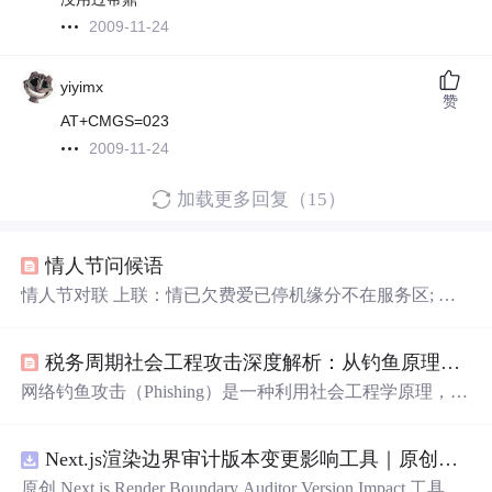
2009-11-24
yiyimx
赞
AT+CMGS=023
2009-11-24
加载更多回复（15）
情人节问候语
情人节对联 上联：情已欠费爱已停机缘分不在服务区; 下
联：思无应答想也占线感情不能再充电; 横批：心若移动如
何联通 情人节快到了，提醒大家注意了；傻气的送点花
税务周期社会工程攻击深度解析：从钓鱼原理到多维防御实战
草；轻浮的领着乱跑；俗气的喝足吃饱；无聊的跳跳舞
蹈；胆大的搂搂抱抱；疯狂的就地放倒；胆小的发个信息
网络钓鱼攻击（Phishing）是一种利用社会工程学原理，通
问好；没有的呆在家里好好思考 情人节其实可短暂了，
过伪装成可信来源以窃取敏感信息的常见网络威胁。其核
手一拉一松，一个情人没了，嚎~？ 手再一拉不松，变老
心原理在于利用人性弱点，如对权威的信任、对利益的渴
婆了，嚎~...
Next.js渲染边界审计版本变更影响工具｜原创源码+测试+离线报告
望或对损失的恐惧，精心设计欺骗性信息，诱导受害者主
动泄露凭证或执行恶意操作。这类攻击的技术价值在于其
原创 Next.js Render Boundary Auditor Version Impact 工具，