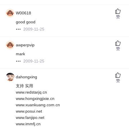
W00618
赞
good good
2009-11-25
awperpvip
赞
mark
2009-11-25
dahongxing
赞
支持 实用
www.redstarjq.cn
www.hongxingjixie.cn
www.xuankuang.com.cn
www.posui.net
www.fanjipo.net
www.immfj.cn