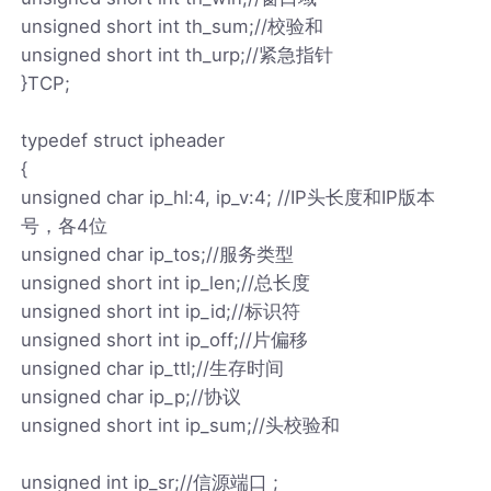
unsigned short int th_sum;//校验和
unsigned short int th_urp;//紧急指针
}TCP;
typedef struct ipheader
{
unsigned char ip_hl:4, ip_v:4; //IP头长度和IP版本
号，各4位
unsigned char ip_tos;//服务类型
unsigned short int ip_len;//总长度
unsigned short int ip_id;//标识符
unsigned short int ip_off;//片偏移
unsigned char ip_ttl;//生存时间
unsigned char ip_p;//协议
unsigned short int ip_sum;//头校验和
unsigned int ip_sr;//信源端口 ;