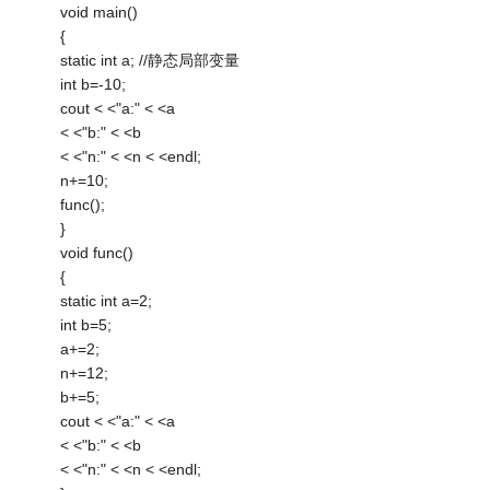
void main()
{
static int a; //静态局部变量
int b=-10;
cout < <"a:" < <a
< <"b:" < <b
< <"n:" < <n < <endl;
n+=10;
func();
}
void func()
{
static int a=2;
int b=5;
a+=2;
n+=12;
b+=5;
cout < <"a:" < <a
< <"b:" < <b
< <"n:" < <n < <endl;