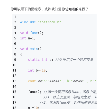
你可以看下的面程序，或许就知道你想知道的东西了
#
include
"iostream.h"
void
func
()
; 
int
 n=
1
;  
void
main
()
{ 
static
int
 a; 
//这里定义一个静态变量，但是没
int
 b=
-10
; 
cout
 <<
"a:"
<<a<<
" , b:"
<<b<<
" , n:"
 <<n<<
	func(); 
//第一次调用函数func，函数中定义静
//1、静态变量第一初始化之后，下次再调用函数
//2、在函数func中，起作用的是局部静态变
	n+=
10
; 