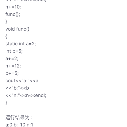
n+=10;
func();
}
void func()
{
static int a=2;
int b=5;
a+=2;
n+=12;
b+=5;
cout<<"a:"<<a
<<"b:"<<b
<<"n:"<<n<<endl;
}
运行结果为：
a:0 b:-10 n:1