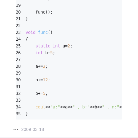
	func(); 
} 
void
func
()
{ 
static
int
 a=
2
; 
int
 b=
5
; 
	a+=
2
; 
	n+=
12
; 
	b+=
5
; 
cout
<<
"a:"
<<a<<
" , b:"
<<b<<
" , n:"
<<n<<
en
}
2009-03-18