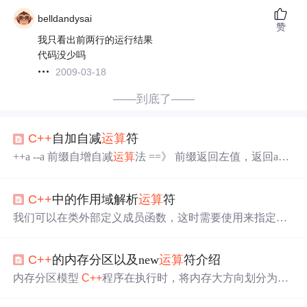
belldandysai
赞
我只看出前两行的运行结果
代码没少吗
2009-03-18
——到底了——
C++
自加自减
运算
符
++a --a 前缀自增自减
运算
法 ==》 前缀返回左值，返回a变
化之后的值； 步骤： 成员变量自增或自减； 返回对象引
用； a++ a-- 后缀自增自减
运算
法 ==》 返回a变化之后的
C++
中的作用域解析
运算
符
值；后缀时返回右值. 在这期间构造临时变量，将原始值拷
贝到临时变量，进行操作 步骤 先要产生一个临时对象来保
我们可以在类外部定义成员函数，这时需要使用来指定这
存未自增或自减前的对象； 接着成员变量自增或自减； 最
个函数属于哪个类。
后返回修改前的对象； 某大厂面试题 我们想实现一个计数
器函数，请说一下下面代码的潜在
问题
#include <iostream..
C++
的内存分区以及new
运算
符介绍
内存分区模型
C++
程序在执行时，将内存大方向划分为四
个区域 代码区：存放函数体的二进制代码，由操作系统进
行管理的 全局区：存放全局变量和
静态
变量以及常量 栈