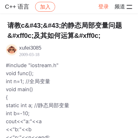
C++ 语言
登录
频道
加入
帖子详情
社区
C++ 语言
请教c&#43;&#43;的静态局部变量问题
&#xff0c;及其如何运算&#xff0c;
xufei3085
2009-03-18
#include "iostream.h"
void func();
int n=1; //全局变量
void main()
{
static int a; //静态局部变量
int b=-10;
cout<<"a:"<<a
<<"b:"<<b
<<"n:"<<n<<endl;