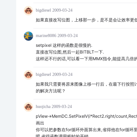
bigdiesel
2009-03-24
如果直接改写位图，上移那一步，是不是会让效率更
marine8086
2009-03-24
setpixel 这样的函数是很慢的.
直接改写位图,然后一起BITBLT一下.
这样还不行的话,可以看一下用MMX指令,能提高几倍的
bigdiesel
2009-03-24
如果我只需要将原来图像上移一行后，在最下行按照计算出
的解决方法呢？
huojicha
2009-03-24
pView->MemDC.SetPixelV(i*Rect2.right/count,
画出
你可以把参数在for循环外面算出来,省得他在for循环
吧,省得函数调用栈时的开销