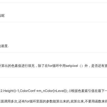
低呢
速度.
的色素值进行填充，除了在for循环中用setpixel（）外，是否还有
Rect2.Height()-1,ColorConf->m_nColor[nLevel]); //根据色素索引值在最
里面调用多次,还有for循环里面的参数能算出来的,就算出来,不要用函数来