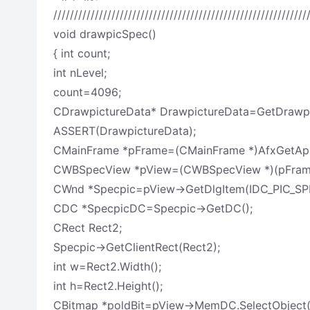
/////////////////////////////////////////////////////////////
void drawpicSpec()
{ int count;
int nLevel;
count=4096;
CDrawpictureData* DrawpictureData=GetDrawpi
ASSERT(DrawpictureData);
CMainFrame *pFrame=(CMainFrame *)AfxGetAp
CWBSpecView *pView=(CWBSpecView *)(pFram
CWnd *Specpic=pView->GetDlgItem(IDC_PIC_SP
CDC *SpecpicDC=Specpic->GetDC();
CRect Rect2;
Specpic->GetClientRect(Rect2);
int w=Rect2.Width();
int h=Rect2.Height();
CBitmap *poldBit=pView->MemDC.SelectObject