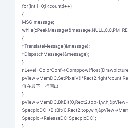
for(int i=0;i<count;i++)
{
MSG message;
while(::PeekMessage(&message,NULL,0,0,PM_R
{
::TranslateMessage(&message);
::DispatchMessage(&message);
}
nLevel=ColorConf->Comppow(float(Drawpict
pView->MemDC.SetPixelV(i*Rect2.right/count,
值在最下一行画出
}
pView->MemDC.BitBlt(0,Rect2.top-1,w,h,&
SpecpicDC->BitBlt(0,Rect2.top,w,h,&pView
Specpic->ReleaseDC(SpecpicDC);
}