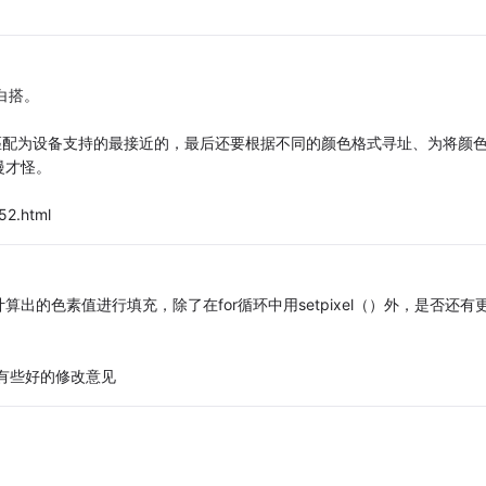
是白搭。
颜色匹配为设备支持的最接近的，最后还要根据不同的颜色格式寻址、为将颜
慢才怪。
52.html
的色素值进行填充，除了在for循环中用setpixel（）外，是否还有
没有些好的修改意见