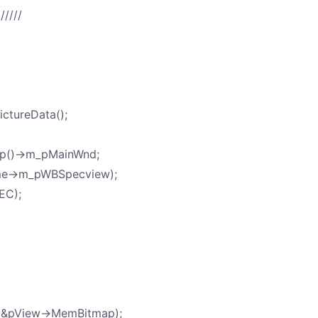
//////
ctureData();
p()->m_pMainWnd;
e->m_pWBSpecview);
EC);
(&pView->MemBitmap);