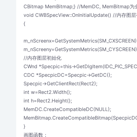
CBitmap MemBitmap;} //MemDC, MemBitm
void CWBSpecView::OnInitialUpdate() //内存
{
m_nScreenx=GetSystemMetrics(SM_CXSCREEN)
m_nScreeny=GetSystemMetrics(SM_CYSCREEN)
//内存图层初始化
CWnd *Specpic=this->GetDlgItem(IDC_PIC_SPEC
CDC *SpecpicDC=Specpic->GetDC();
Specpic->GetClientRect(Rect2);
int w=Rect2.Width();
int h=Rect2.Height();
MemDC.CreateCompatibleDC(NULL);
MemBitmap.CreateCompatibleBitmap(SpecpicDC
}
画图函数：