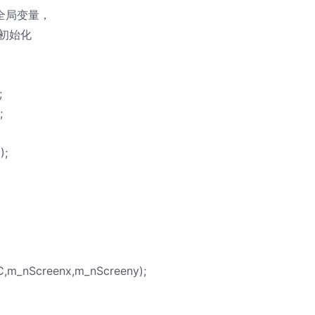
ap为全局变量，
图层初始化
;
;
);
,m_nScreenx,m_nScreeny);