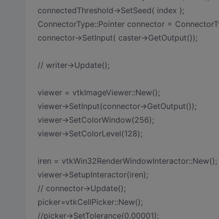
connectedThreshold->SetSeed( index );
ConnectorType::Pointer connector = ConnectorT
connector->SetInput( caster->GetOutput());
// writer->Update();
viewer = vtkImageViewer::New();
viewer->SetInput(connector->GetOutput());
viewer->SetColorWindow(256);
viewer->SetColorLevel(128);
iren = vtkWin32RenderWindowInteractor::New();
viewer->SetupInteractor(iren);
// connector->Update();
picker=vtkCellPicker::New();
//picker->SetTolerance(0.00001);