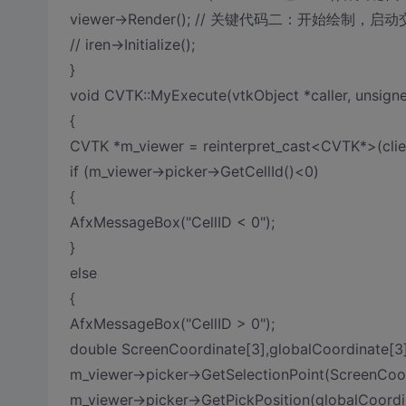
viewer->Render(); // 关键代码二：开始绘制，启
// iren->Initialize();
}
void CVTK::MyExecute(vtkObject *caller, unsigned
{
CVTK *m_viewer = reinterpret_cast<CVTK*>(clien
if (m_viewer->picker->GetCellId()<0)
{
AfxMessageBox("CellID < 0");
}
else
{
AfxMessageBox("CellID > 0");
double ScreenCoordinate[3],globalCoord
m_viewer->picker->GetSelectionPoint(Screen
m_viewer->picker->GetPickPosition(globalCoo