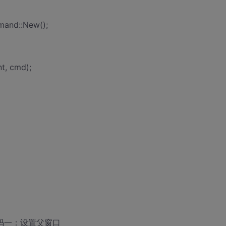
and::New();
t, cmd);
//关键代码一：设置父窗口