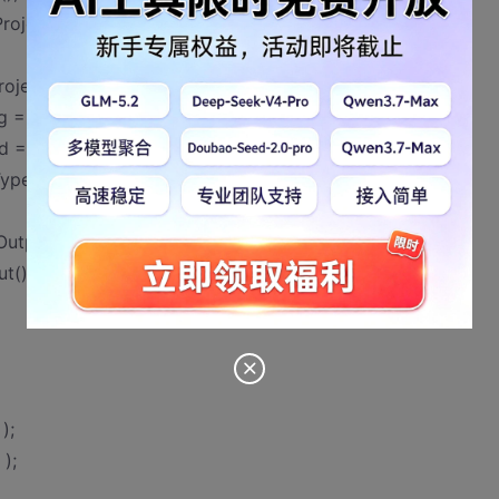
Project\\Debug\\BrainProtonDensitySlice.png");
roject\\Debug\\aa.png");
g = CurvatureFlowImageFilterType::New();
d = ConnectedFilterType::New();
Type::New();
utput() );
() );
);
);