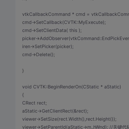
vtkCallbackCommand * cmd = vtkCallbackComm
cmd->SetCallback(CVTK::MyExecute);
cmd->SetClientData( this );
picker->AddObserver(vtkCommand::EndPickEven
iren->SetPicker(picker);
cmd->Delete();
}
void CVTK::BeginRenderOn(CStatic * aStatic)
{
CRect rect;
aStatic->GetClientRect(&rect);
viewer->SetSize(rect.Width(),rect.Height());
viewer->SetParentId(aStatic->m_hWnd); 