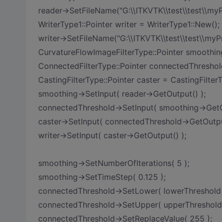
reader->SetFileName("G:\\ITKVTK\\test\\test\\my
WriterType1::Pointer writer = WriterType1::New();
writer->SetFileName("G:\\ITKVTK\\test\\test\\myP
CurvatureFlowImageFilterType::Pointer smoothin
ConnectedFilterType::Pointer connectedThreshol
CastingFilterType::Pointer caster = CastingFilter
smoothing->SetInput( reader->GetOutput() );
connectedThreshold->SetInput( smoothing->GetO
caster->SetInput( connectedThreshold->GetOutput
writer->SetInput( caster->GetOutput() );
smoothing->SetNumberOfIterations( 5 );
smoothing->SetTimeStep( 0.125 );
connectedThreshold->SetLower( lowerThreshold 
connectedThreshold->SetUpper( upperThreshold 
connectedThreshold->SetReplaceValue( 255 );