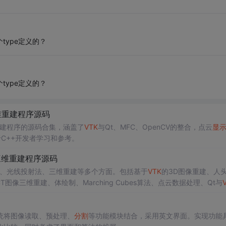
个type定义的？
个type定义的？
维重建程序源码
重建程序的源码合集，涵盖了
VTK
与Qt、MFC、OpenCV的整合，点云
显
C++开发者学习和参考。
三维重建程序源码
制、光线投射法、三维重建等多个方面。包括基于
VTK
的3D图像重建、人头
CT图像三维重建、体绘制、Marching Cubes算法、点云数据处理、Qt与
统将图像读取、预处理、
分割
等功能模块结合，采用英文界面。实现功能