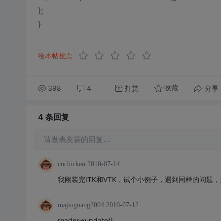
};
}
给本帖投票
398
4
打赏
分享
收藏
4 条
回复
请发表友善的回复…
cochicken
2010-07-14
我刚装完ITK和VTK，试个小例子，遇到同样的问题，还有vi
majinguang2004
2010-07-12
reader->update()