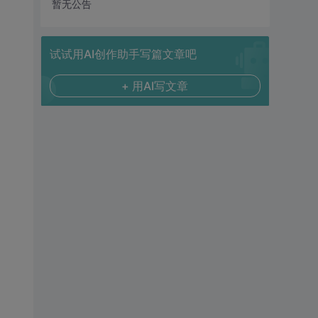
暂无公告
试试用AI创作助手写篇文章吧
+ 用AI写文章