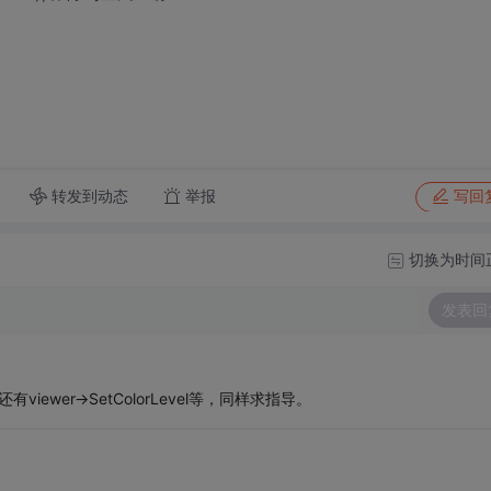
转发到动态
举报
写回
切换为时间
发表回
ewer->SetColorLevel等，同样求指导。