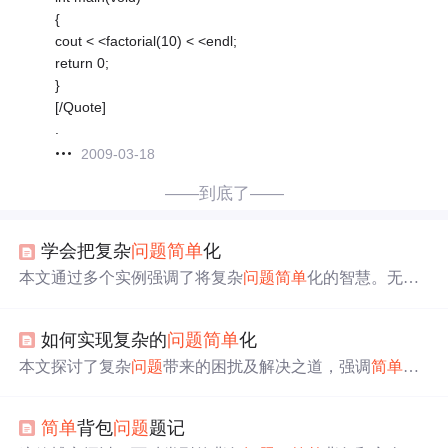
{
cout < <factorial(10) < <endl;
return 0;
}
[/Quote]
.
2009-03-18
——到底了——
学会把复杂
问题
简单
化
本文通过多个实例强调了将复杂
问题
简单
化的智慧。无论
是研究机器内部结构的老花匠，还是起草《独立宣言》的
杰弗逊，他们都展示了通过
简单
方法解决
问题
的能力。文
如何实现复杂的
问题
简单
化
章提倡在面对
问题
时，寻找最合适的解决之道，避免过度
复杂化，从而提高效率和成功率。
本文探讨了复杂
问题
带来的困扰及解决之道，强调
简单
化
的美感与实用性。从个人经历出发，剖析了选择困难与信
息过载的现状，提出金字塔理论、思维导图与
简单
法则等
简单
背包
问题
题记
方法，助力读者学会在纷繁世界中寻找简洁之道。