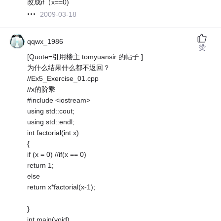
改成if（x==0)
2009-03-18
qqwx_1986
赞
[Quote=引用楼主 tomyuansir 的帖子:]
为什么结果什么都不返回？
//Ex5_Exercise_01.cpp
//x的阶乘
#include <iostream>
using std::cout;
using std::endl;
int factorial(int x)
{
if (x = 0) //if(x == 0)
return 1;
else
return x*factorial(x-1);
}
int main(void)