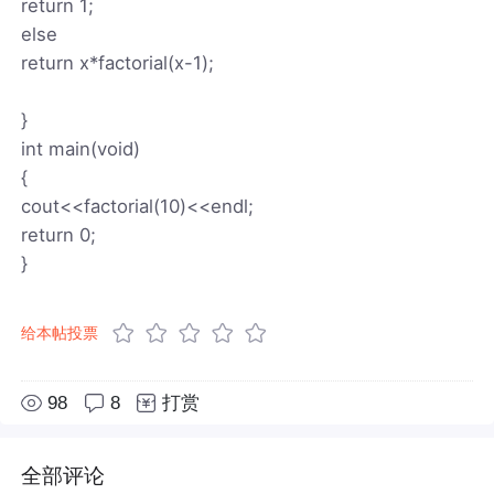
return 1;
else
return x*factorial(x-1);
}
int main(void)
{
cout<<factorial(10)<<endl;
return 0;
}
给本帖投票
98
8
打赏
全部评论