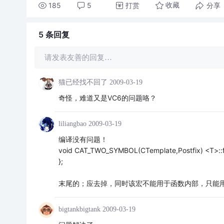
185
5
打赏
分享
收藏
5 条
回复
请发表友善的回复…
猫已经找不回了
2009-03-19
奇怪，难道又是VC6的问题咯？
liliangbao
2009-03-19
编译没有问题！
void CAT_TWO_SYMBOL(CTemplate,Postfix) <T
};
末尾的；应去掉，同时该宏不能用于函数内部，只能
bigtankbigtank
2009-03-19