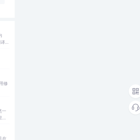
内
译D
用，
用修
然一
里主
//
且在