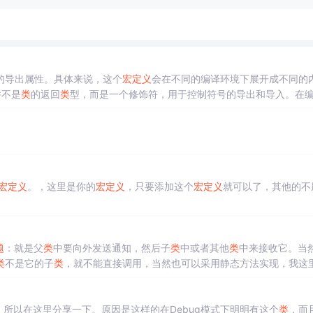
的导出属性。具体来说，这个
宏定义
会在不同的编译环境下展开成不同的
并不是
类
的返回
类
型，而是一个修饰符，用于控制符号的导出和导入。在编
会展开成，从而导入符号。这种机制使得代码可以跨多个项目和编译环境使
宏定义
。，这里是你的
宏定义
，只要添加这个
宏定义
就可以了，其他的不
题
：就是父
类
中要向外发送通知，然后子
类
中或者其他
类
中来接收它。当
类
不是它的子
类
，就不能直接调用，当然也可以采用静态方法实现，我这
函数和定义代码块的方式进行，废话不多说了，直接上代码： 使用
宏定义
函数实现 
，所以在这里分享一下。原因是这样的在Debug模式下明明有这个
类
，而