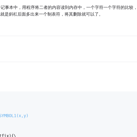
到两个记事本中，用程序将二者的内容读到内存中，一个字符一个字符的比较
> \后面也就是斜杠后面多出来一个制表符，将其删除就可以了。
SYMBOL1(x,y) 
tfix){\