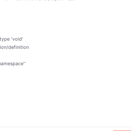
type 'void'
on/definition
 namespace''