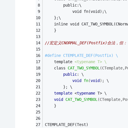
		public:\
			void fn(void);\
	};\
	inline void CAT_TWO_SYMBOL(CNorm
	}
//宏定义CNORMAL_DEF(Postfix)合法，但：
#
define
 CTEMPLATE_DEF(Postfix) \
	template 
<typename T> \
class 
CAT_TWO_SYMBOL
(CTemplate,P
public
: \
void
fn
(
void
)
; \
		}; \
template
 <
typename
 T> \
void
CAT_TWO_SYMBOL
(CTemplate,Po
	}
CTEMPLATE_DEF(Test)