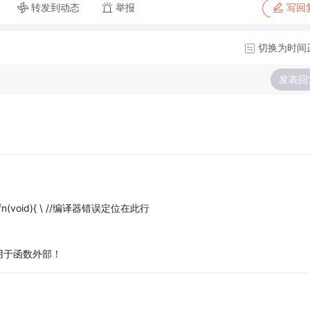
转发到动态
举报
写回
切换为时间
发表回
>::fn(void){ \ //编译器错误定位在此行
用于函数外部！