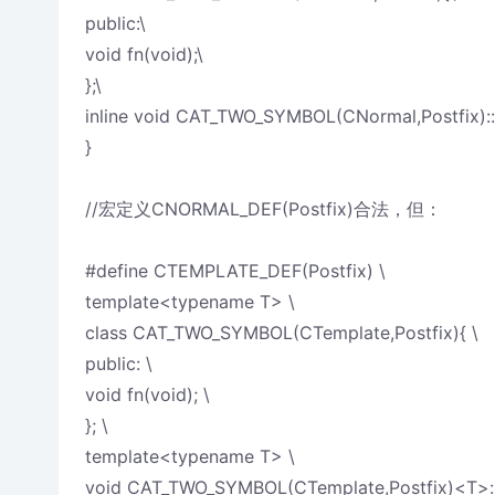
public:\
void fn(void);\
};\
inline void CAT_TWO_SYMBOL(CNormal,Postfix)::f
}
//宏定义CNORMAL_DEF(Postfix)合法，但：
#define CTEMPLATE_DEF(Postfix) \
template<typename T> \
class CAT_TWO_SYMBOL(CTemplate,Postfix){ \
public: \
void fn(void); \
}; \
template<typename T> \
void CAT_TWO_SYMBOL(CTemplate,Postfix)<