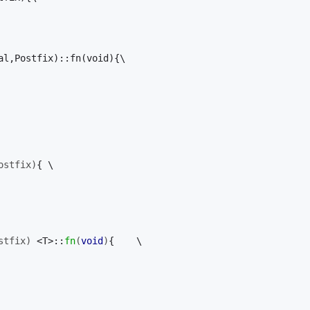
al,Postfix)::fn(void){\
 
ostfix)
{ \
stfix)
 <T>::
fn
(
void
)
{    \