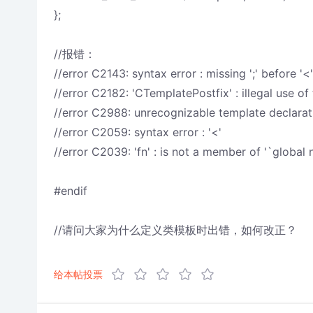
};
//报错：
//error C2143: syntax error : missing ';' before '<'
//error C2182: 'CTemplatePostfix' : illegal use of 
//error C2988: unrecognizable template declarati
//error C2059: syntax error : '<'
//error C2039: 'fn' : is not a member of '`global
#endif
//请问大家为什么定义类模板时出错，如何改正？
给本帖投票