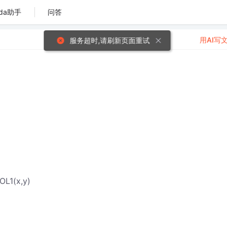
da助手
问答
用AI写
L1(x,y)