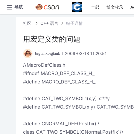
全部
博文收录
A
导航
社区
C++ 语言
帖子详情
用宏定义类的问题
2009-03-18 11:20:51
bigtankbigtank
//MacroDefClass.h
#ifndef MACRO_DEF_CLASS_H_
#define MACRO_DEF_CLASS_H_
#define CAT_TWO_SYMBOL1(x,y) x##y
#define CAT_TWO_SYMBOL(x,y) CAT_TWO_SYMBO
#define CNORMAL_DEF(Postfix) \
class CAT_TWO_SYMBOL(CNormal,Postfix){\