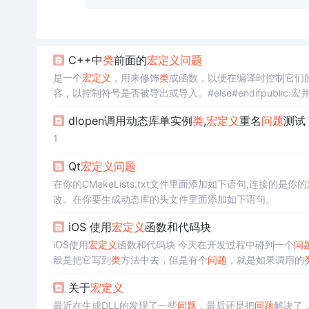
C++中
类
前面的
宏定义
问题
是一个
宏定义
，用来修饰
类
或函数，以便在编译时控制它们
容，以控制符号是否被导出或导入。#else#endifpublic:宏
LL时，它会展开成，从而导出符号；而在使用DLL时，它
dlopen调用动态库单实例
类
,
宏定义
重名
问题
测试
而无需手动修改符号导出和导入的细节。
1
Qt
宏定义
问题
在你的CMakeLists.txt文件里面添加如下语句,连接的是你的
改。在你要生成动态库的头文件里面添加如下语句。
iOS 使用
宏定义
函数和代码块
iOS使用
宏定义
函数和代码块 今天在开发过程中碰到一个
问
般是把它写到
类
方法中去，但是有个
问题
，就是如果调用的
要是想用
宏定义
来实现，下面我分别介绍使用
宏定义
关于
宏定义
定义 #defi
最近在生成DLL的发现了一些
问题
，最后还是把
问题
解决了