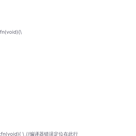
n(void){\
T>::fn(void){ \ //编译器错误定位在此行