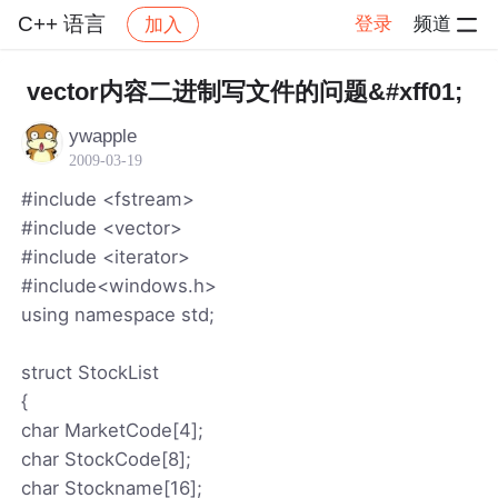
C++ 语言
登录
频道
加入
帖子详情
社区
C++ 语言
vector内容二进制写文件的问题&#xff01;
ywapple
2009-03-19
#include <fstream>
#include <vector>
#include <iterator>
#include<windows.h>
using namespace std;
struct StockList
{
char MarketCode[4];
char StockCode[8];
char Stockname[16];