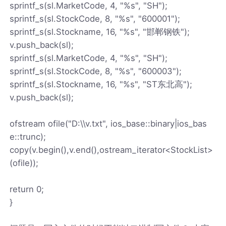
sprintf_s(sl.MarketCode, 4, "%s", "SH");
sprintf_s(sl.StockCode, 8, "%s", "600001");
sprintf_s(sl.Stockname, 16, "%s", "邯郸钢铁");
v.push_back(sl);
sprintf_s(sl.MarketCode, 4, "%s", "SH");
sprintf_s(sl.StockCode, 8, "%s", "600003");
sprintf_s(sl.Stockname, 16, "%s", "ST东北高");
v.push_back(sl);
ofstream ofile("D:\\v.txt", ios_base::binary|ios_bas
e::trunc);
copy(v.begin(),v.end(),ostream_iterator<StockList>
(ofile));
return 0;
}