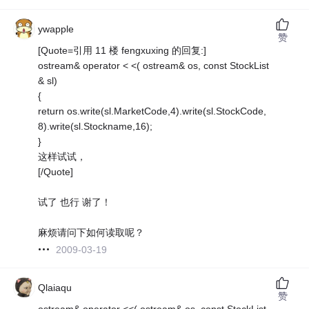
ywapple
赞
[Quote=引用 11 楼 fengxuxing 的回复:]
ostream& operator < <( ostream& os, const StockList
& sl)
{
return os.write(sl.MarketCode,4).write(sl.StockCode,
8).write(sl.Stockname,16);
}
这样试试，
[/Quote]
试了 也行 谢了！
麻烦请问下如何读取呢？
2009-03-19
Qlaiaqu
赞
ostream& operator <<( ostream& os, const StockList