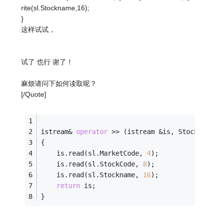
rite(sl.Stockname,16);
}
这样试试，
试了 也行 谢了！
麻烦请问下如何读取呢？
[/Quote]
istream& 
operator
 >> (istream &is, StockList&
{
	is.read(sl.MarketCode, 
4
);
	is.read(sl.StockCode, 
8
);
	is.read(sl.Stockname, 
16
);
return
 is;
}