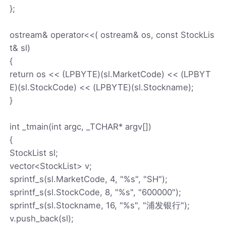
};
ostream& operator<<( ostream& os, const StockLis
t& sl)
{
return os << (LPBYTE)(sl.MarketCode) << (LPBYT
E)(sl.StockCode) << (LPBYTE)(sl.Stockname);
}
int _tmain(int argc, _TCHAR* argv[])
{
StockList sl;
vector<StockList> v;
sprintf_s(sl.MarketCode, 4, "%s", "SH");
sprintf_s(sl.StockCode, 8, "%s", "600000");
sprintf_s(sl.Stockname, 16, "%s", "浦发银行");
v.push_back(sl);