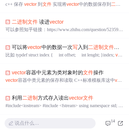
c++ 保存
vector
到
文件
实现将
vector
中的数据保存到
二进
制
文件
和从
文件
中读取数据并还原
vector
并不难，关键是
要把握好一些小细节背后的原理，以及确定好存储的格
二进制
文件
读进
vector
式。确定格式跟网络通信中的通信协议非常相似，只用存
取双方都依照协议行事，才能完成完整步骤。以下代码提
可以参照知乎链接：https://www.zhihu.com/question/5235918
供例子，仅供参考： #include<iostream> #include<stdio.h> #i
#include <
> using namespace
0我的实现：#include
vector
n...
std; int main() { MatrixXd Final; std::
buffer; long s
vector
可以将
vector
中的数据一次
写
入到
二进制
文件
中吗
ize;
比如 typdef struct index { int offset; int lenght; }index;
vec
tor
vec; vec.push_back(); vec.push_back(); ........ 可以将保存在
vector
中的数据一次用fwrite
写
入到
二进制
文件
中吗？还是
vector
容器中元素为类对象时的
文件
操作
要一个结构体一个结构体的
写
入呢？ 可以
vector
容器中类元素的保存和读取 C++标准模板库这中
vect
or
（向量容器）类似于数组的概念。当我们需要对每次数
据进行保存，以便于下一次还可以使用时，我们就需要使
利用
二进制
方式存入读出
vector
文件
用
文件
操作了。在这里保存的
文件
格式为
二进制
文件
。 先
定义一个Address类 class Address { public: Address()//构造函
#include<iostream> #include <fstream> using namespace std; #i
数 { strcpy(Name,"无名氏"); } void Set(void) { cout << "请输
nclude <
vector
> struct TestInfo{ int id; double salary; string str
入姓名："; cin >> Name;
Name; }; typedef std::
vector
<TestInfo> vecTes...
14
说点什么…