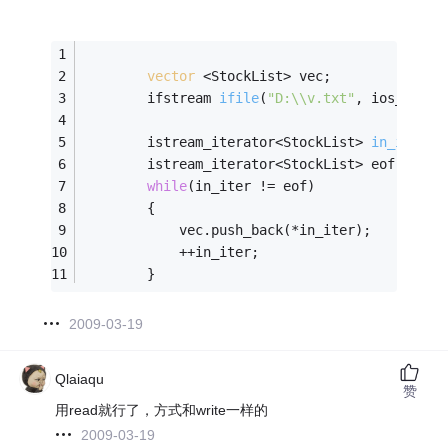
vector
 <StockList> vec;
ifstream 
ifile
(
"D:\\v.txt"
, ios_base:
istream_iterator<StockList> 
in_iter
(i
		istream_iterator<StockList> eof;
while
(in_iter != eof)
		{
			vec.push_back(*in_iter);
			++in_iter;
		}
2009-03-19
Qlaiaqu
赞
用read就行了，方式和write一样的
2009-03-19