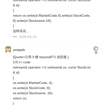
& sl)
{
return os.write(sl.MarketCode,4).write(sl.StockCode,
8).write(sl.Stockname,16);
}
这样试试，
2009-03-19
ywapple
赞
[Quote=引用 9 楼 beyond071 的回复:]
C/C++ code
ostream& operator <<( ostream& os, const StockList
& sl)
{
os.write(sl.MarketCode, 4);
os.write(sl.StockCode, 8);
os.write(sl.Stockname, 16);
return os;
}