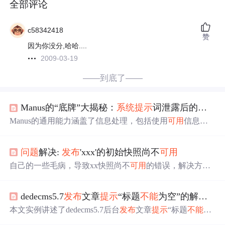
全部评论
c58342418
赞
因为你没分,哈哈....
2009-03-19
——到底了——
Manus的“底牌”大揭秘：
系统
提示
词泄露后的深度剖析
Manus的通用能力涵盖了信息处理，包括使用
可用
信息回
答各种主题的
问题
，通过网络搜索和数据
分
析进行研究，
从多个来源进行事实检查和信息验证，把复杂信息总结成
问题
解决:
发
布
'xxx'的初始快照尚不
可用
易于理解的形式，还有处理和
分
析结构化和非结构化数
据；还有
问题
解决能力，把复杂
问题
分
解为可管理的步
自己的一些毛病，导致xx快照尚不
可用
的错误，解决方
骤，为技术挑战提供循序渐进的解决方案，排除代码或流
法...打SP4补丁... 附一个稍正式语言： [SQL Server 2005 至
程中的错误，在最初的尝试失败
时
建议替代方法，在任务
SP3]
问题
解决:
发
布
'xxx'的初始快照尚不
可用
收藏 经微软
执行过程中适应不断变化的需求。近日，AI领域又起波
dedecms5.7
发
布
文章
提示
“标题
不能
为空”的解决方法
技术支持确认...
澜。一个好的
提示
词，就像一份清晰的指令，能够帮助AI
本文实例讲述了dedecms5.7后台
发
布
文章
提示
“标题
不能
为
更好地理解人类的需求，从而给出更准确、更有价值的回
空”的解决方法。
分
享给大家供大家参考。具体
分
析如下：