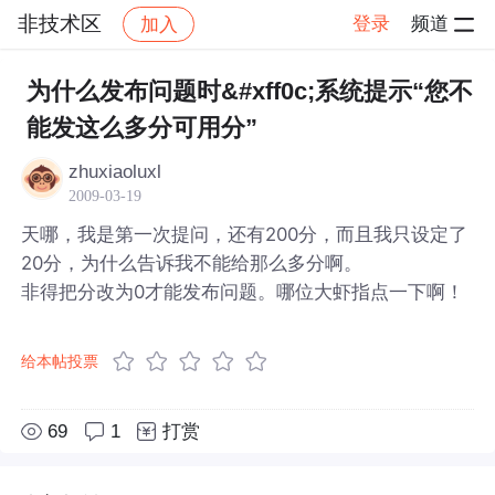
非技术区
登录
频道
加入
帖子详情
社区
非技术区
为什么发布问题时&#xff0c;系统提示“您不
能发这么多分可用分”
zhuxiaoluxl
2009-03-19
天哪，我是第一次提问，还有200分，而且我只设定了
20分，为什么告诉我不能给那么多分啊。
非得把分改为0才能发布问题。哪位大虾指点一下啊！
给本帖投票
69
1
打赏