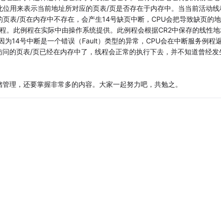
，此位用来表示当前地址所对应的页表/页是否存在于内存中。当当前活动线
页表/页在内存中不存在，会产生14号缺页中断，CPU会把导致缺页的
例程。此例程在实际中由操作系统提供。此例程会根据CR2中保存的线性地
为14号中断是一个错误（Fault）类型的异常，CPU会在中断服务例程
访问的页表/页已经在内存中了，线程会正常的执行下去，并不知道曾经发
储管理，还要掌握非常多的内容。大家一起努力吧，共勉之。