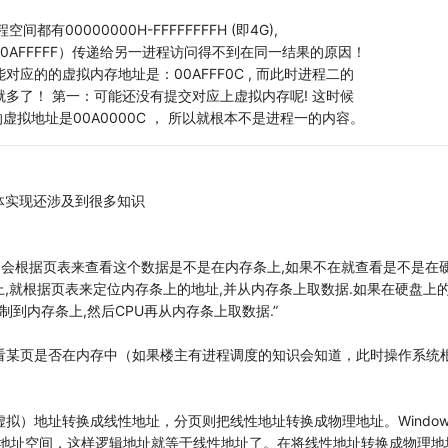
00000000H-FFFFFFFFH (即4G),
AFFFFF）传递给另一进程访问得不到在同一结果的原因！
对应的的虚拟内存地址是：00AFFF0C , 而此时进程二的
况就多了！ 第一：可能还没有提交对应上虚拟内存呢! 这时候
的虚拟地址是00A0000C ， 所以就根本不是进程一的内容。
体实现还涉及到很多知识
,它会根据页表来查看这个数据是不是在内存条上,如果不在就查看是不是在
上,就根据页表来定位内存条上的地址,并从内存条上取数据.如果在硬盘上
到内存条上,然后CPU再从内存条上取数据.”
看某页是否在内存中（如果楼主有进程调度的知识会知道，此时操作系统
拟）地址转换成线性地址，分页则把线性地址转换成物理地址。Window
G地址空间，这样逻辑地址就等于线性地址了。在将线性地址转换成物理地