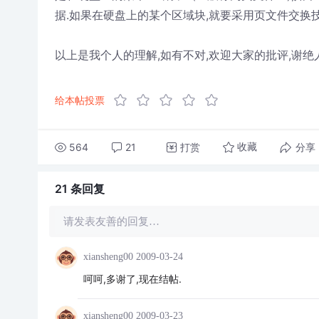
据.如果在硬盘上的某个区域块,就要采用页文件交换技
以上是我个人的理解,如有不对,欢迎大家的批评,谢绝
给本帖投票
564
21
打赏
分享
收藏
21 条
回复
请发表友善的回复…
xiansheng00
2009-03-24
呵呵,多谢了,现在结帖.
xiansheng00
2009-03-23