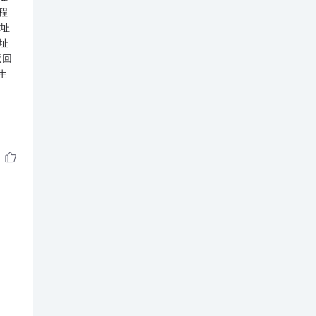
程
地址
址
返回
生