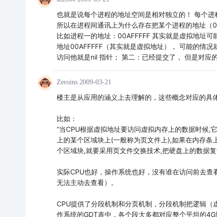
也就是说每个进程的地址空间是相对独立的！ 每个进程空间都有
所以在进程间通讯上为什么存在把某个进程的地址（00
比如进程一的地址：00AFFFFF 其实就是虚拟地址可能
地址00AFFFFF（其实就是虚拟地址）， 可能的情
访问他就是nil 指针； 第二：已经提交了， 但是对应
Zeroins
2009-03-21
楼主是从应用的涵义上去理解的，这些概念对应的具
比如：
“当CPU根据虚拟地址要访问虚拟内存上的数据时候
上的某个区域块上(一般称为页文件上),如果在内存条
个区域块,就要采用页文件交换技术,把硬盘上的数据复制
实际CPU也好，操作系统也好，没有谁在访问前去查
无法主动去查看）。
CPU提供了分段机制和分页机制，分段机制把逻辑（虚
作系统的GDT表中，各个段大多都对应整个平坦的4