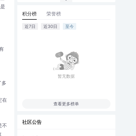
也是
积分榜
荣誉榜
近7日
近30日
至今
有
暂无数据
了多
定在
查看更多榜单
社区公告
是不
数