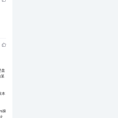
硬盘
的某
根本
s操
址