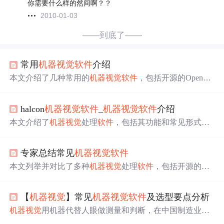
你需要什么样的然间啊？？
2010-01-03
——到底了——
常用
机器视觉
软件
介绍
本文介绍了几种常用的
机器视觉
软件
，包括开源的OpenC
V，具备快速开发能力的VisionPro7.0，NI公司的LabVIE
W，德国MVTec的HALCON，以及MATLAB的相关工具
halcon
机器视觉
软件
_
机器视觉
软件
介绍
箱。这些
软件
在图像处理、检测、识别和分析方面各具特
色，适用于不同的
机器视觉
应用场景。
本文介绍了
机器视觉
处理
软件
，包括其功能和常见形式。
列举了主流的
机器视觉
软件
，如侧重图像处理的Opencv、
Halcon等，侧重算法的Matlab、Labview等。还对各类
软件
专家总结常见
机器视觉
软件
进行了详细对比分析，指出其优缺点和适用场景，同时介
绍了国内部分
机器视觉
处理
软件
。
本文列举并对比了多种
机器视觉
处理
软件
，包括开源的Op
encv、功能强大的Halcon、美国康耐视的visionPro、MATL
AB和LabVIEW等，提到了它们各自的特点、优势和适用
【
机器视觉
】常见
机器视觉
软件
及选型要点分析
场景。同时，也介绍了国内的
机器视觉
软件
如SciSmart和Vi
sionWARE等，并讨论了价格和功能的平衡点。文章指出，
机器视觉
用机器代替人眼做测量和判断，在中国制造业蓬
选择
机器视觉
软件
应根据具体需求，如精度、速度和预算
勃发展下应用广泛。本文重点讲述选择
机器视觉
软件
的关