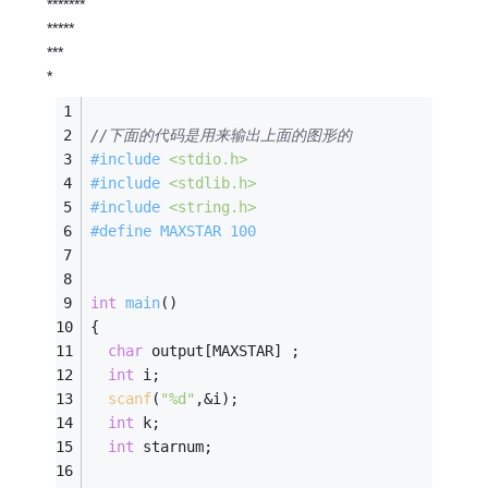
*******
*****
***
*
//下面的代码是用来输出上面的图形的
#
include
<stdio.h>
#
include
<stdlib.h>
#
include
<string.h>
#
define
 MAXSTAR 100
int
main
()
{
char
 output[MAXSTAR] ;
int
 i;
scanf
(
"%d"
,&i);
int
 k;
int
 starnum;