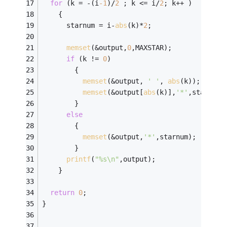
for
 (k = -(i
-1
)/
2
 ; k <= i/
2
; k++ )
    {
      starnum = i-
abs
(k)*
2
;
memset
(&output,
0
,MAXSTAR);
if
 (k != 
0
)
        {
memset
(&output, 
' '
, 
abs
(k));
memset
(&output[
abs
(k)],
'*'
,starnum)
        }
else
        {
memset
(&output,
'*'
,starnum);
        }
printf
(
"%s\n"
,output);
    }
return
0
;
}