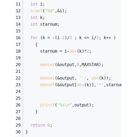
int
 i;
scanf
(
"%d"
,&i);
int
 k;
int
 starnum;
for
 (k = -(i
-1
)/
2
 ; k <= i/
2
; k++ )
    {
      starnum = i-
abs
(k)*
2
;
memset
(&output,
0
,MAXSTAR);
memset
(&output, 
' '
, 
abs
(k));
memset
(&output[
abs
(k)],
'*'
,starnum);
printf
(
"%s\n"
,output);
    }
return
0
;
}