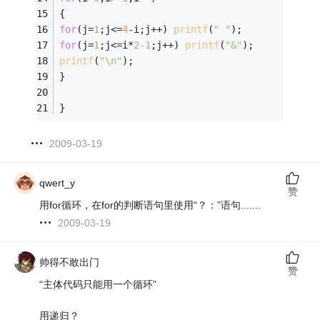
{ 
for
(j=
1
;j<=
4
-i;j++) 
printf
(
" "
); 
for
(j=
1
;j<=i*
2
-1
;j++) 
printf
(
"&"
); 
printf
(
"\n"
); 
} 
} 
2009-03-19
qwert_y
赞
用for循环，在for的判断语句里使用“？：”语句.......
2009-03-19
帅得不敢出门
赞
“主体代码只能用一个循环”
用递归？