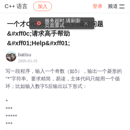
C++ 语言
登录
频道
加入
帖子详情
社区
C++ 语言
服务超时,请刷新
一个才C/C&#43;&#43;的编程问题
页面重试
&#xff0c;请求高手帮助
&#xff01;Help&#xff01;
batisu
2009-03-19
写一段程序，输入一个奇数（如5），输出一个菱形的
“*”字符串。要求精简，易读，主体代码只能用一个循
环；比如输入数字5后输出以下形式：
*
***
*****
***