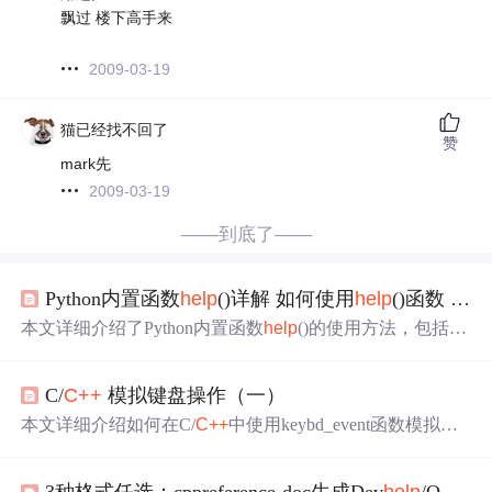
飘过 楼下高手来
2009-03-19
猫已经找不回了
赞
mark先
2009-03-19
——到底了——
Python内置函数
help
()详解 如何使用
help
()函数 获取模块的
本文详细介绍了Python内置函数
help
()的使用方法，包括如
何获取模块、函数、类及内置关键字的
帮助
信息。通过示
例展示了
help
()函数的强大功能，
帮助
读者更好地理解和使
C/
C++
模拟键盘操作（一）
用Python。
本文详细介绍如何在C/
C++
中使用keybd_event函数模拟键
盘操作，包括虚拟键值大全，按下、放开、组合键的具体
实现，适用于Windows系统。