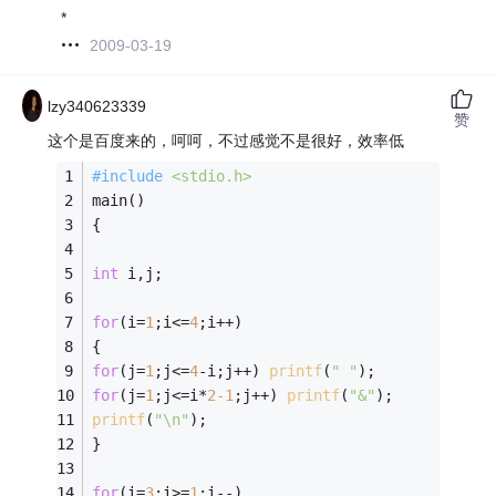
*
2009-03-19
lzy340623339
赞
这个是百度来的，呵呵，不过感觉不是很好，效率低
#
include
<stdio.h>
main() 
{ 
int
 i,j; 
for
(i=
1
;i<=
4
;i++) 
{ 
for
(j=
1
;j<=
4
-i;j++) 
printf
(
" "
); 
for
(j=
1
;j<=i*
2
-1
;j++) 
printf
(
"&"
); 
printf
(
"\n"
); 
} 
for
(i=
3
;i>=
1
;i--) 