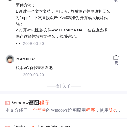
两种方法：
1 新建一个文本文档，写代码，然后保存并更改扩展名
为".cpp"，下次直接双击它vc6就会打开并载入该源代
码；
2 打开vc6.新建-文件-c/c++ source file， 在右边选择
保存路径并填写文件名，然后确定。
2009-03-20
liweiwu032
赞
找本VC的书来看看吧、、
2009-03-20
——到底了——
Window画图
程序
本文介绍了
一个
简单
的Windows绘图应用
程序
，使用
Micro
soft
Visual
C++
6.0
编写
。该
程序
通过监听鼠标点击事件，
在窗口中绘制线条。