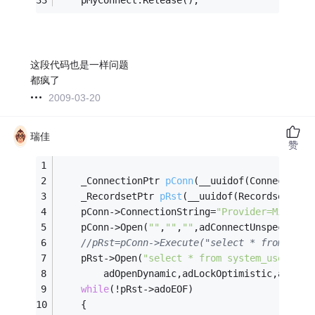
	pMyConnect.Release();
这段代码也是一样问题
都疯了
2009-03-20
瑞佳
赞
_
ConnectionPtr 
pConn
(__uuidof(Connection)
_
RecordsetPtr 
pRst
(__uuidof(Recordset)
)
;
	pConn->ConnectionString=
"Provider=Microso
	pConn->Open(
""
,
""
,
""
,adConnectUnspecified
//pRst=pConn->Execute("select * from syst
	pRst->Open(
"select * from system_user"
,
_v
while
(!pRst->adoEOF)
	{