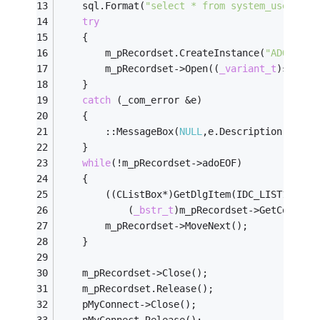
	sql.Format(
"select * from system_user"
);
try
	{
		m_pRecordset.CreateInstance(
"ADODB.Re
		m_pRecordset->Open((
_variant_t
)sql,
_v
	}
catch
 (_com_error &e)
	{
		::MessageBox(
NULL
,e.Description(),
"提
 	}
while
(!m_pRecordset->adoEOF)
	{
		((CListBox*)GetDlgItem(IDC_LIST1))->A
			(
_bstr_t
)m_pRecordset->GetCollect
		m_pRecordset->MoveNext();
	}
	m_pRecordset->Close();
	m_pRecordset.Release();
	pMyConnect->Close();