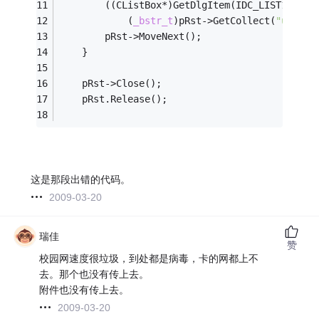
		((CListBox*)GetDlgItem(IDC_LIST1))->A
			(
_bstr_t
)pRst->GetCollect(
"user_n
		pRst->MoveNext();
	}
	pRst->Close();
	pRst.Release();
这是那段出错的代码。
2009-03-20
瑞佳
赞
校园网速度很垃圾，到处都是病毒，卡的网都上不
去。那个也没有传上去。
附件也没有传上去。
2009-03-20