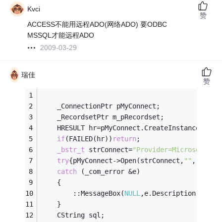
Kvci
赞
ACCESS不能用远程ADO(网络ADO) 要ODBC
MSSQL才能远程ADO
2009-03-29
瑞佳
赞
	_ConnectionPtr pMyConnect;
	_RecordsetPtr m_pRecordset;
	HRESULT hr=pMyConnect.CreateInstance(__uu
if
(FAILED(hr))
return
;
_bstr_t
 strConnect=
"Provider=Microsoft.Je
try
{pMyConnect->Open(strConnect,
""
,
""
,
NUL
catch
 (_com_error &e)
	{
		::MessageBox(
NULL
,e.Description(),
"警
	}
	CString sql;