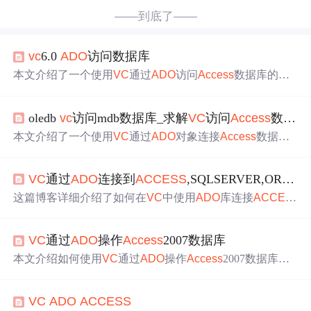
——到底了——
vc
6.0
ADO
访问数据库
本文介绍了一个使用
VC
通过
ADO
访问
Access
数据库的案
例，并详细
记录
了解决跨版本兼容
问题
的过程。
oledb
vc
访问mdb数据库_求解
VC
访问
Access
数据库
本文介绍了一个使用
VC
通过
ADO
对象连接
Access
数据库
的例子，并详细展示了连接及读取数据的代码实现。作者
尝试更新数据库
记录
时遇到
问题
，寻求解决方法。
VC
通过
ADO
连接到
ACCESS
,SQLSERVER,ORACLE数据库（二）
这篇博客详细介绍了如何在
VC
中使用
ADO
库连接
ACCES
S
, SQLSERVER, ORACLE数据库。重点讲解了智能指针
类 '_ConnectionPtr' 用于创建数据连接，'_CommandPtr' 主要
VC
通过
ADO
操作
Access
2007数据库
用于执行SQL语句，特别是存储过程，并返回_RecordsetPtr
类型的
记录
集，而_RecordsetPtr则用于操作数据库
记录
和字
本文介绍如何使用
VC
通过
ADO
操作
Access
2007数据库的
段。文章还提到了隐式创建_ConnectionPtr可能带来的性能
方法，包括查询指定表是否存在及创建新表的步骤。文章
问题
。 88229951,5720599,Kubernetes上搭建Redis集群实战,
详细展示了设置数据库权限、构造SQL语句并执行的具体
['Redis', 'Kubernetes', '数据库', '分布式', '缓存']
VC
ADO
ACCESS
过程。