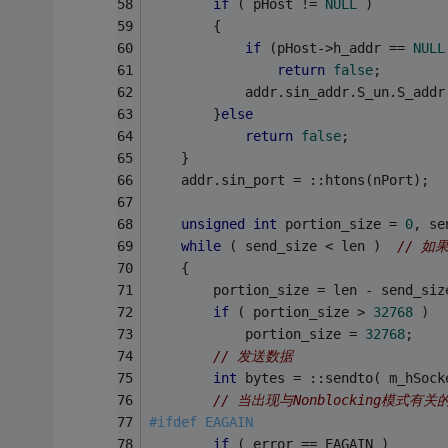
if
 ( pHost != 
NULL
 )
        {
if
 (pHost->h_addr == 
NULL
return
false
;
            addr.sin_addr.S_un.S_addr
        }
else
return
false
;
    }
    addr.sin_port = ::htons(nPort);
unsigned
int
 portion_size = 
0
, se
while
 ( send_size < len )  
// 
    {
        portion_size = len - send_siz
if
 ( portion_size > 
32768
 )
            portion_size = 
32768
;
// 发送数据
int
 bytes = ::sendto( m_hSock
// 当出现与Nonblocking模式有
#
ifdef
 EAGAIN
if
 ( error == EAGAIN )