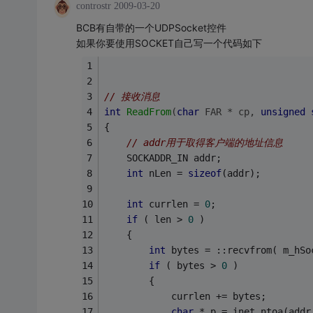
controstr
2009-03-20
BCB有自带的一个UDPSocket控件
如果你要使用SOCKET自己写一个代码如下
// 接收消息
int
ReadFrom
(
char
 FAR * cp, 
unsigned
{
// addr用于取得客户端的地址信息
    SOCKADDR_IN addr;
int
 nLen = 
sizeof
(addr);
int
 currlen = 
0
;
if
 ( len > 
0
 )
    {
int
 bytes = ::recvfrom( m_hSo
if
 ( bytes > 
0
 )
        {
            currlen += bytes;
char
 * p = inet_ntoa(addr