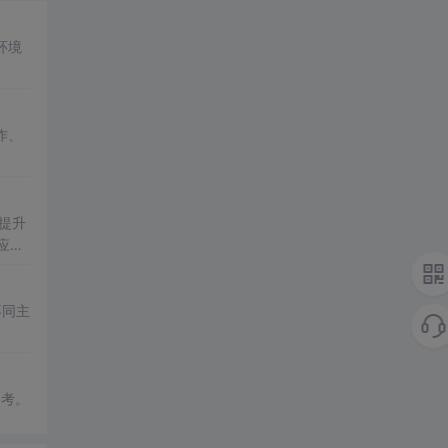
环境
。
作、
提升
应用
不同主
参考。