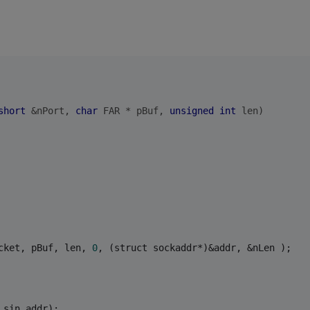
short
 &nPort, 
char
 FAR * pBuf, 
unsigned
int
 len)
cket, pBuf, len, 
0
, (struct sockaddr*)&addr, &nLen );
.sin_addr);