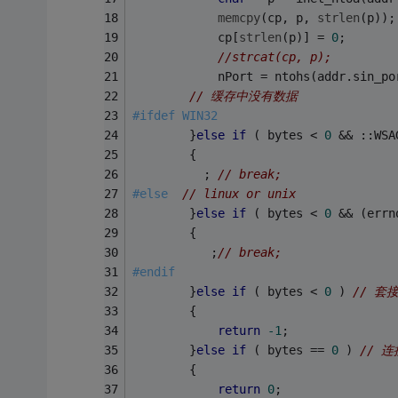
memcpy
(cp, p, 
strlen
(p));
            cp[
strlen
(p)] = 
0
;
//strcat(cp, p);
            nPort = ntohs(addr.sin_po
// 缓存中没有数据
#
ifdef
 WIN32
        }
else
if
 ( bytes < 
0
 && ::WSA
        {
          ; 
// break;
#
else
// linux or unix
        }
else
if
 ( bytes < 
0
 && (errn
        {
           ;
// break;
#
endif
        }
else
if
 ( bytes < 
0
 ) 
// 套
        {
return
-1
;
        }
else
if
 ( bytes == 
0
 ) 
// 
        {
return
0
;