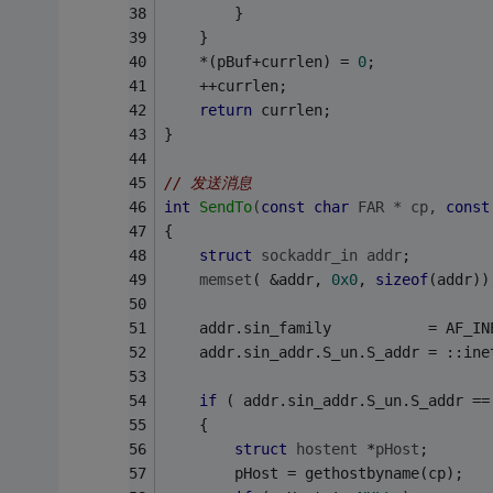
        }
    }
    *(pBuf+currlen) = 
0
;
    ++currlen;
return
 currlen;
}
// 发送消息
int
SendTo
(
const
char
 FAR * cp, 
const
{
struct
sockaddr_in
addr
;
memset
( &addr, 
0x0
, 
sizeof
(addr))
    addr.sin_family           = AF_IN
    addr.sin_addr.S_un.S_addr = ::ine
if
 ( addr.sin_addr.S_un.S_addr ==
    {
struct
hostent
 *
pHost
;
        pHost = gethostbyname(cp);