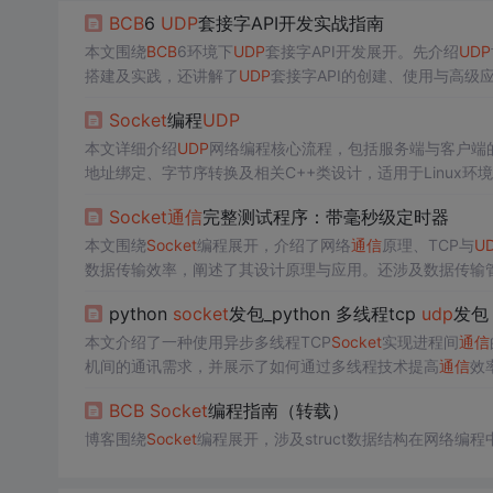
BCB
6
UDP
套接字API开发实战指南
本文围绕
BCB
6环境下
UDP
套接字API开发展开。先介绍
UDP
搭建及实践，还讲解了
UDP
套接字API的创建、使用与高
Socket
编程
UDP
本文详细介绍
UDP
网络编程核心流程，包括服务端与客户端
地址绑定、字节序转换及相关C++类设计，适用于Linux环
Socket
通信
完整测试程序：带毫秒级定时器
本文围绕
Socket
编程展开，介绍了网络
通信
原理、TCP与
U
数据传输效率，阐述了其设计原理与应用。还涉及数据传输管
及
BCB
2010开发环境的使用。
python
socket
发包_python 多线程tcp
udp
发包
本文介绍了一种使用异步多线程TCP
Socket
实现进程间
通信
机间的通讯需求，并展示了如何通过多线程技术提高
通信
效
BCB
Socket
编程指南（转载）
博客围绕
Socket
编程展开，涉及struct数据结构在网络编程