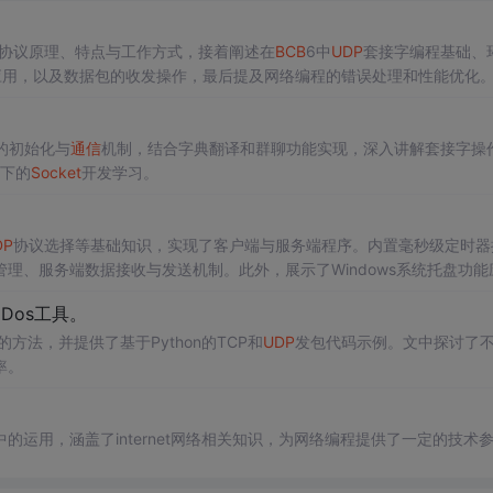
协议原理、特点与工作方式，接着阐述在
BCB
6中
UDP
套接字编程基础、
级应用，以及数据包的收发操作，最后提及网络编程的错误处理和性能优化
的初始化与
通信
机制，结合字典翻译和群聊功能实现，深入讲解套接字操
境下的
Socket
开发学习。
DP
协议选择等基础知识，实现了客户端与服务端程序。内置毫秒级定时器
理、服务端数据接收与发送机制。此外，展示了Windows系统托盘功能
 Dos工具。
的方法，并提供了基于Python的TCP和
UDP
发包代码示例。文中探讨了
率。
中的运用，涵盖了internet网络相关知识，为网络编程提供了一定的技术