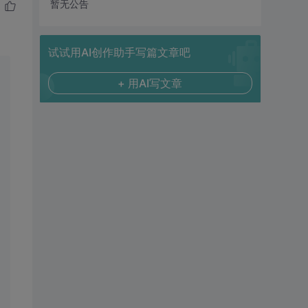
暂无公告
试试用AI创作助手写篇文章吧
+ 用AI写文章