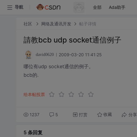
全部
Ada助手
导航
社区
网络及通讯开发
帖子详情
請教bcb udp socket通信例子
2009-03-20 11:41:25
david0620
哪位有udp socket通信的例子。
bcb的.
给本帖投票
1237
5
打赏
分享
收藏
5 条
回复