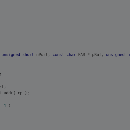
unsigned
short
 nPort, 
const
char
 FAR * pBuf, 
unsigned
i
;
ET;
t_addr( cp );
 
-1
 )