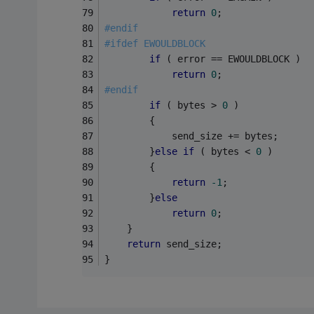
return
0
;
#
endif
#
ifdef
 EWOULDBLOCK
if
 ( error == EWOULDBLOCK )
return
0
;
#
endif
if
 ( bytes > 
0
 )
        {
            send_size += bytes;
        }
else
if
 ( bytes < 
0
 )
        {
return
-1
;
        }
else
return
0
;
    }
return
 send_size;
}