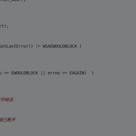
rt);
GetLastError() != WSAEWOULDBLOCK )
o == EWOULDBLOCK || errno == EAGAIN)  )
接字错误
连接已断开