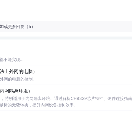
加载更多回复（5）
都不能实现
线来做监视了。如果研究之用或是项目必须。要考虑api
钩子
，勾住createfi
无法上外网的电脑）
自己重新封装数据，转发。
rialNull软件，虚拟
接外网的电脑的控制。
串口
，这样你虚拟一对
串口
，例如 COM8<-->C
于内网隔离环境）
案，特别适用于内网隔离环境。通过解析CH9329芯片特性、硬件连接指
鼠标的无缝转换，提升内网设备控制效率。