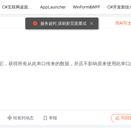
AppLauncher
WinForm&WPF
C#开发新技
C#互联网桌面应用
用AI写
服务超时,请刷新页面重试
它，获得所有从此串口传来的数据，并且不影响原来使用此串口
转发到动态
举报
写回