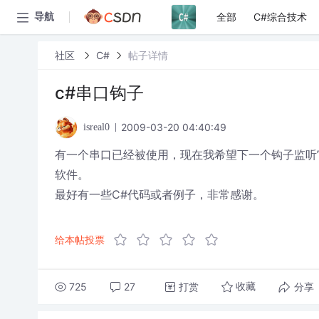
全部
C#综合技术
导航
社区
C#
帖子详情
c#串口钩子
2009-03-20 04:40:49
isreal0
有一个串口已经被使用，现在我希望下一个钩子监听
软件。
最好有一些C#代码或者例子，非常感谢。
给本帖投票
725
27
打赏
分享
收藏