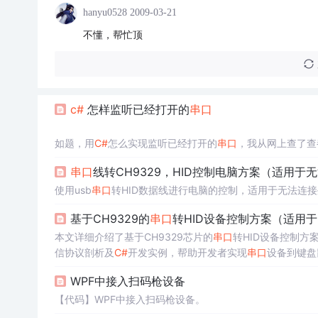
hanyu0528
2009-03-21
不懂，帮忙顶
c#
怎样监听已经打开的
串口
如题，用
C#
怎么实现监听已经打开的
串口
，我从网上查了查
实现监视需要的工作很多。你有这功夫，不如买一根1分2的
串口
线转CH9329，HID控制电脑方案（适用于
eadfile,writefile,KernelIoControl等相关的api，并
当然，如果只是想实现效果，你当然还有折中的办法，下载一个Se
使用usb
串口
转HID数据线进行电脑的控制，适用于无法连
然后实际的
基于CH9329的
串口
转HID设备控制方案（适用
本文详细介绍了基于CH9329芯片的
串口
转HID设备控制方
信协议剖析及
C#
开发实例，帮助开发者实现
串口
设备到键盘
WPF中接入扫码枪设备
【代码】WPF中接入扫码枪设备。