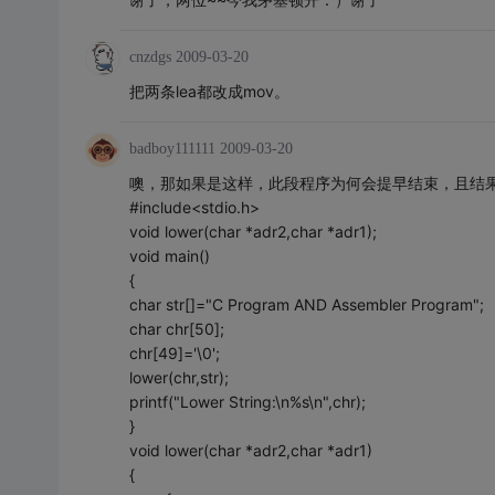
cnzdgs
2009-03-20
把两条lea都改成mov。
badboy111111
2009-03-20
噢，那如果是这样，此段程序为何会提早结束，且结
#include<stdio.h>
void lower(char *adr2,char *adr1);
void main()
{
char str[]="C Program AND Assembler Program";
char chr[50];
chr[49]='\0';
lower(chr,str);
printf("Lower String:\n%s\n",chr);
}
void lower(char *adr2,char *adr1)
{