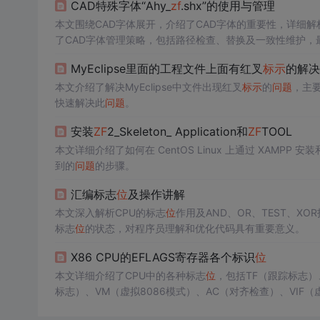
CAD特殊字体“Ahy_
zf
.shx”的使用与管理
本文围绕CAD字体展开，介绍了CAD字体的重要性，详细解析了.
了CAD字体管理策略，包括路径检查、替换及一致性维护，
MyEclipse里面的工程文件上面有红叉
标示
的解决
本文介绍了解决MyEclipse中文件出现红叉
标示
的
问题
，主要
快速解决此
问题
。
安装
ZF
2_Skeleton_ Application和
ZF
TOOL
本文详细介绍了如何在 CentOS Linux 上通过 XAMPP 安
到的
问题
的步骤。
汇编标志
位
及操作讲解
本文深入解析CPU的标志
位
作用及AND、OR、TEST、XO
标志
位
的状态，对程序员理解和优化代码具有重要意义。
X86 CPU的EFLAGS寄存器各个标识
位
本文详细介绍了CPU中的各种标志
位
，包括TF（跟踪标志）、
标志）、VM（虚拟8086模式）、AC（对齐检查）、VIF
（进
位
标志）、PF（奇偶标志）、AF（辅助进
位
标志）、
Z