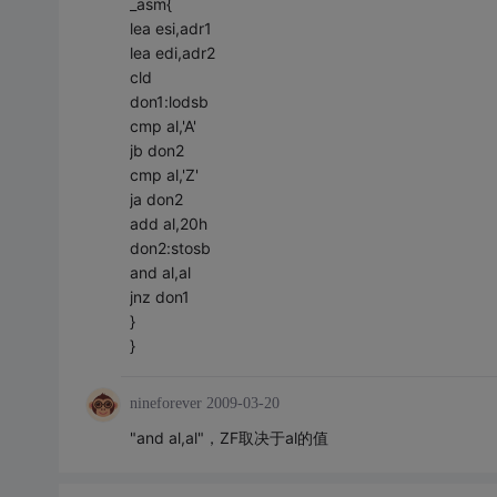
_asm{
lea esi,adr1
lea edi,adr2
cld
don1:lodsb
cmp al,'A'
jb don2
cmp al,'Z'
ja don2
add al,20h
don2:stosb
and al,al
jnz don1
}
}
nineforever
2009-03-20
"and al,al"，ZF取决于al的值