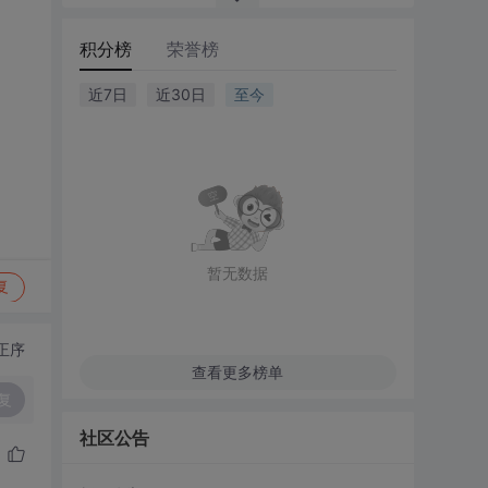
积分榜
荣誉榜
近7日
近30日
至今
暂无数据
复
正序
查看更多榜单
复
社区公告