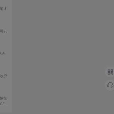
还阐述
证可以
中遇
何改变
（恢复
CF
这些标