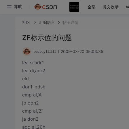
全部
博文收录
A
导航
社区
汇编语言
帖子详情
ZF标示位的问题
2009-03-20 05:03:35
badboy111111
lea si,adr1
lea di,adr2
cld
don1:lodsb
cmp al,'A'
jb don2
cmp al,'Z'
ja don2
add al,20h