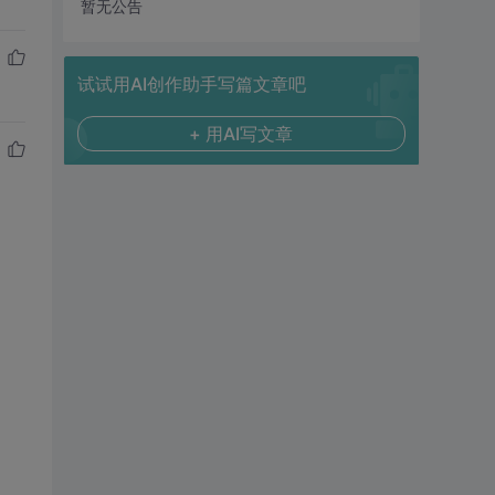
暂无公告
试试用AI创作助手写篇文章吧
+ 用AI写文章