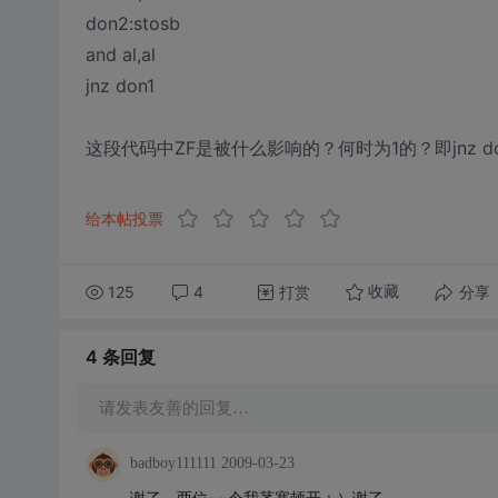
don2:stosb
and al,al
jnz don1
这段代码中ZF是被什么影响的？何时为1的？即jnz d
给本帖投票
125
4
打赏
分享
收藏
4 条
回复
请发表友善的回复…
badboy111111
2009-03-23
谢了，两位~~今我茅塞顿开：）谢了