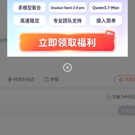
on1何时不成立的？
转发到动态
举报
写回
切换为时间
发表回