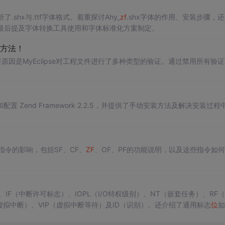
shx与.ttf字体格式。着重探讨Ahy_
zf
.shx字体的作用、安装步骤，
最后提及字体转换工具使用和字体标准化方案制定。
方法！
原因是MyEclipse对工程文件进行了多种类型的验证。通过禁用所有验
装和配置 Zend Framework 2.2.5，并提供了手动安装方法及解决安装过程
R指令的影响，包括SF、CF、
ZF
、OF、PF的功能说明，以及这些指令如
IF（中断许可标志）、IOPL（I/O特权级别）、NT（嵌套任务）、RF
（虚拟中断）、VIP（虚拟中断等待）及ID（识别）。还介绍了通用标志
位
如
F
（零标志）、SF（符号标志）、DF（方向标志）和OF（溢出标志）。