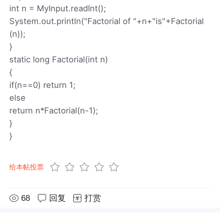
int n = MyInput.readInt();
System.out.println("Factorial of "+n+"is"+Factorial
(n));
}
static long Factorial(int n)
{
if(n==0) return 1;
else
return n*Factorial(n-1);
}
}
给本帖投票
68
回复
打赏