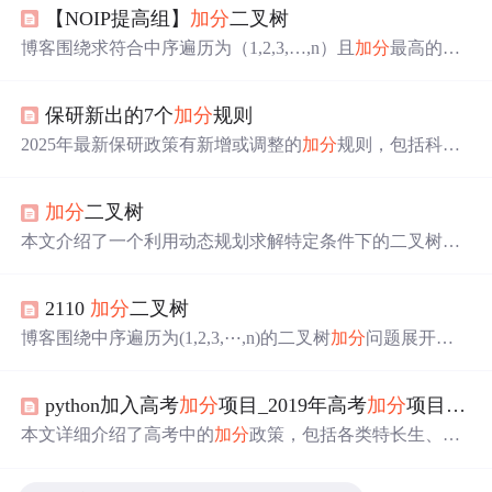
【NOIP提高组】
加分
二叉树
博客围绕求符合中序遍历为（1,2,3,…,n）且
加分
最高的二
叉树展开，介绍了子树
加分
计算方法，给出输入输出要
求，包含样例输入输出，并提供了用 C 语言、C++和 Java
保研新出的7个
加分
规则
实现的代码。
2025年最新保研政策有新增或调整的
加分
规则，包括科研
创新能力占比提升、发表论文要求调整、英语门槛升级、
新增实习经历要求、志愿服务要求变化、竞赛
加分
优化以
加分
二叉树
及绩点门槛规定等，各高校具体政策可能存在差异。
本文介绍了一个利用动态规划求解特定条件下的二叉树
加
分
最大值及其前序遍历的问题。通过递归定义子问题并采
用备忘录方法避免重复计算，最终求得
加分
最高的二叉
2110
加分
二叉树
树。
博客围绕中序遍历为(1,2,3,⋯,n)的二叉树
加分
问题展开，
介绍了子树
加分
计算方法，要求找出
加分
最高的二叉树并
输出其最高
加分
和前序遍历。给出了输入输出描述、数据
python加入高考
加分
项目_2019年高考
加分
项目有哪些 高考
范围，还提供了使用动态规划解决该问题的C++代码。
本文详细介绍了高考中的
加分
政策，包括各类特长生、少
数民族考生、烈士子女等特定群体的
加分
标准及上限。此
外还概述了体育及艺术特长生的具体
加分
条件。