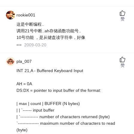
rookie001
赞
这是中断编程..
调用21号中断..ah存储函数功能号..
10号功能 ，是从键盘读字符串，好像
2009-03-20
pla_007
赞
INT 21,A - Buffered Keyboard Input
AH = 0A
DS:DX = pointer to input buffer of the format:
| max | count | BUFFER (N bytes)
| | `------ input buffer
| `------------ number of characters returned (byte)
`-------------- maximum number of characters to read
(byte)