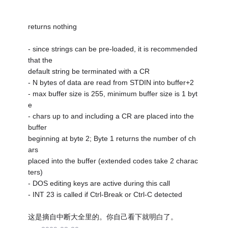
returns nothing
- since strings can be pre-loaded, it is recommended
that the
default string be terminated with a CR
- N bytes of data are read from STDIN into buffer+2
- max buffer size is 255, minimum buffer size is 1 byt
e
- chars up to and including a CR are placed into the
buffer
beginning at byte 2; Byte 1 returns the number of ch
ars
placed into the buffer (extended codes take 2 charac
ters)
- DOS editing keys are active during this call
- INT 23 is called if Ctrl-Break or Ctrl-C detected
这是摘自中断大全里的。你自己看下就明白了。