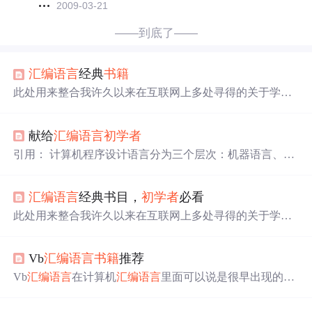
2009-03-21
——到底了——
汇编语言
经典
书籍
此处用来整合我许久以来在互联网上多处寻得的关于学习
汇编各个方面的
书籍
，由于可能对于
初学者
来说，从什么
地方开始都是一个难题..（呵呵 有点自大了呢）.. （1）16
献给
汇编语言
初学者
位入门经典
书籍
王爽
汇编语言
经典中的经典（给朋友的
建议：如果你真的想学汇编，这本书就必须完成其中的各
引用： 计算机程序设计语言分为三个层次：机器语言、
汇
个任务，否则浪费了王爽老师的一片苦心） 作者：王爽
编语言
和高级语言。 机器语言是用0和1的二进制串表示机
这本书没找到清晰版 不过这个版本也不错
器指令代码的语言，不同的CPU,机器语言是不同的。 由于
汇编语言
经典书目，
初学者
必看
机器语言指令很难记，程序员用机器语言只在计算机诞生
的早期出现过。
汇编语言
用一些助记符来代替机器语言指
此处用来整合我许久以来在互联网上多处寻得的关于学习
令代码，与机器语言指令代码是一一对应的，因此也是面
汇编各个方面的
书籍
，由于可能对于
初学者
来说，从什么
向机器的，助记符是帮助人们记忆的符号，方便程序员进
地方开始都是一个难题…（呵呵 有点自大了呢）… （1）1
行编程。 汇编
Vb
汇编语言
书籍
推荐
6位入门经典
书籍
&nbsp;王爽
汇编语言
&nbsp;&nbsp;经典中
的经典（给朋友的建议：如果你真的想学汇编，这本书就
Vb
汇编语言
在计算机
汇编语言
里面可以说是很早出现的，
必须完成其中的各个任务，否则浪费了王爽老师的一片苦
并且相对来说比c语言等
汇编语言
略难，c语言等入门比较
心） ...
容易，但vb不然。下面给大家介绍一些学习vb的经典
书籍