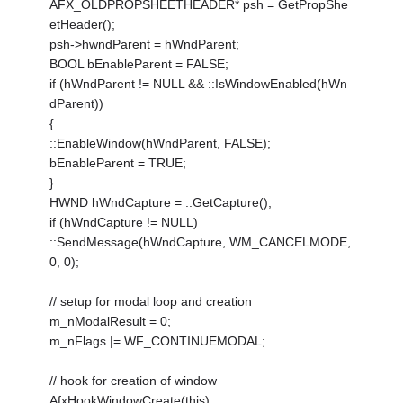
AFX_OLDPROPSHEETHEADER* psh = GetPropShe
etHeader();
psh->hwndParent = hWndParent;
BOOL bEnableParent = FALSE;
if (hWndParent != NULL && ::IsWindowEnabled(hWn
dParent))
{
::EnableWindow(hWndParent, FALSE);
bEnableParent = TRUE;
}
HWND hWndCapture = ::GetCapture();
if (hWndCapture != NULL)
::SendMessage(hWndCapture, WM_CANCELMODE,
0, 0);
// setup for modal loop and creation
m_nModalResult = 0;
m_nFlags |= WF_CONTINUEMODAL;
// hook for creation of window
AfxHookWindowCreate(this);