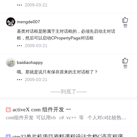
2009-03-21
mengde007
赞
基类对话框是附属于主对话框的，必须先启动主对话
框，然后可以启动CPropertyPage对话框
2009-03-21
baidiaohappy
赞
哦。那就是说只有保存原来的主对话框了？
2009-03-21
——到底了——
activeX com 组件开发 一
com组件开发 可以用vb c# vc++ 等 个人对c#比较熟练
，但是c# 做控件弊端太大，要求客户装framework 这比较
强人
所难 ，当然vb 也要装运行库库 ，vc++可以装 或者不
stm32单片机项目资料课程设计文档C语言程序代码原理图电路PCB实例悬挂运动控制系统论文资料
装，看你编译了 ，在说vc运行库 相对来说 ，比较轻巧，