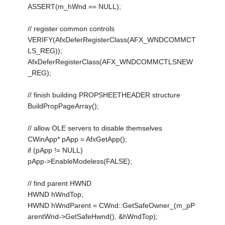
ASSERT(m_hWnd == NULL);
// register common controls
VERIFY(AfxDeferRegisterClass(AFX_WNDCOMMCT
LS_REG));
AfxDeferRegisterClass(AFX_WNDCOMMCTLSNEW
_REG);
// finish building PROPSHEETHEADER structure
BuildPropPageArray();
// allow OLE servers to disable themselves
CWinApp* pApp = AfxGetApp();
if (pApp != NULL)
pApp->EnableModeless(FALSE);
// find parent HWND
HWND hWndTop;
HWND hWndParent = CWnd::GetSafeOwner_(m_pP
arentWnd->GetSafeHwnd(), &hWndTop);