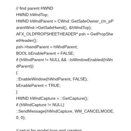
// find parent HWND
HWND hWndTop;
HWND hWndParent = CWnd::GetSafeOwner_(m_pP
arentWnd->GetSafeHwnd(), &hWndTop);
AFX_OLDPROPSHEETHEADER* psh = GetPropShe
etHeader();
psh->hwndParent = hWndParent;
BOOL bEnableParent = FALSE;
if (hWndParent != NULL && ::IsWindowEnabled(hWn
dParent))
{
::EnableWindow(hWndParent, FALSE);
bEnableParent = TRUE;
}
HWND hWndCapture = ::GetCapture();
if (hWndCapture != NULL)
::SendMessage(hWndCapture, WM_CANCELMODE,
0, 0);
// setup for modal loop and creation