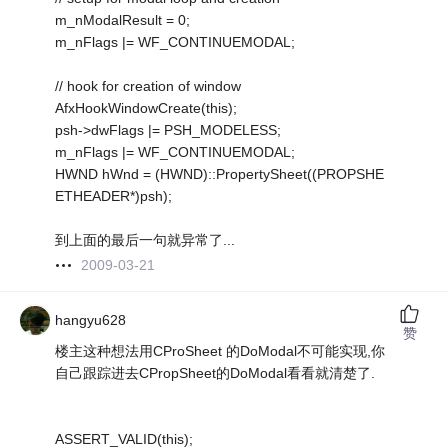
m_nModalResult = 0;
m_nFlags |= WF_CONTINUEMODAL;
// hook for creation of window
AfxHookWindowCreate(this);
psh->dwFlags |= PSH_MODELESS;
m_nFlags |= WF_CONTINUEMODAL;
HWND hWnd = (HWND)::PropertySheet((PROPSHE
ETHEADER*)psh);
到上面的最后一句就异常了...
2009-03-21
hangyu628
赞
楼主这种想法用CProSheet 的DoModal不可能实现,你
自己跟踪进去CPropSheet的DoModal看看就清楚了.
ASSERT_VALID(this);