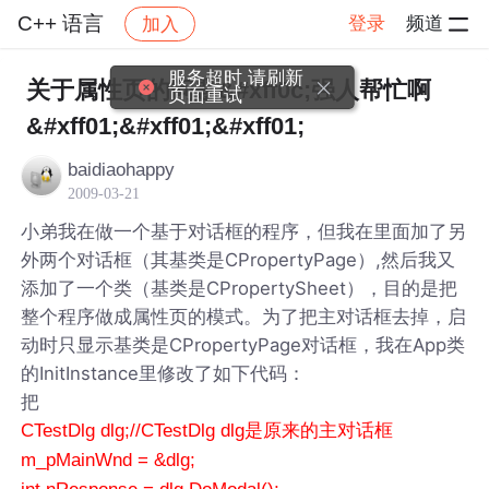
C++ 语言
登录
频道
加入
帖子详情
社区
C++ 语言
服务超时,请刷新
关于属性页的问题&#xff0c;强人帮忙啊
页面重试
&#xff01;&#xff01;&#xff01;
baidiaohappy
2009-03-21
小弟我在做一个基于对话框的程序，但我在里面加了另
外两个对话框（其基类是CPropertyPage）,然后我又
添加了一个类（基类是CPropertySheet），目的是把
整个程序做成属性页的模式。为了把主对话框去掉，启
动时只显示基类是CPropertyPage对话框，我在App类
的InitInstance里修改了如下代码：
把
CTestDlg dlg;//CTestDlg dlg是原来的主对话框
m_pMainWnd = &dlg;