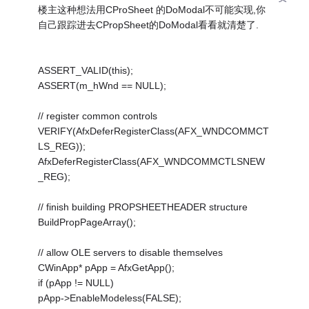
楼主这种想法用CProSheet 的DoModal不可能实现,你
自己跟踪进去CPropSheet的DoModal看看就清楚了.
ASSERT_VALID(this);
ASSERT(m_hWnd == NULL);
// register common controls
VERIFY(AfxDeferRegisterClass(AFX_WNDCOMMCT
LS_REG));
AfxDeferRegisterClass(AFX_WNDCOMMCTLSNEW
_REG);
// finish building PROPSHEETHEADER structure
BuildPropPageArray();
// allow OLE servers to disable themselves
CWinApp* pApp = AfxGetApp();
if (pApp != NULL)
pApp->EnableModeless(FALSE);