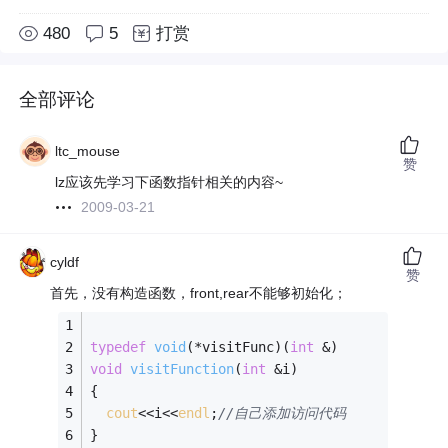
480
5
打赏
全部评论
ltc_mouse
赞
lz应该先学习下函数指针相关的内容~
2009-03-21
cyldf
赞
首先，没有构造函数，front,rear不能够初始化；
typedef
void
(*visitFunc)
(
int
 &)
void
visitFunction
(
int
 &i)
{
cout
<<i<<
endl
;
//自己添加访问代码
}