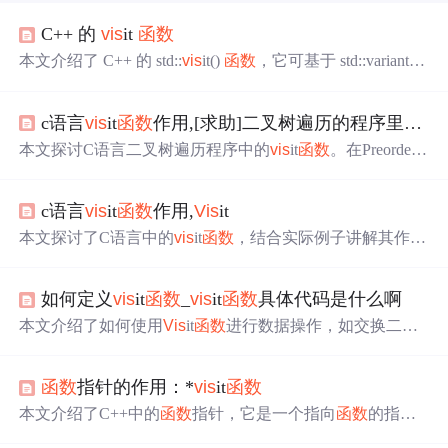
C++ 的
vis
it
函数
本文介绍了 C++ 的 std::
vis
it()
函数
，它可基于 std::variant
的实际活动类型完成
函数
分派。文中给出了
函数
原型、错
误示范和正确使用姿势，还提及返回值相关内容。此外，
c语言
vis
it
函数
作用,[求助]二叉树遍历的程序里面的
v
探讨了 C++ 计划在 23/26 中添加的 overload 模板，以及 C+
+ 23 和 26 对 std::
vis
it()
函数
的修订。
本文探讨C语言二叉树遍历程序中的
vis
it
函数
。在Preorde
r、Inorder和Postorder遍历中，
vis
it
函数
作为参数传递，用
于处理每个节点的数据。尽管在示例代码中未直接定义
vis
i
c语言
vis
it
函数
作用,
Vis
it
t
函数
，但通过将处理
函数
如PrintElement作为
vis
it的参数，
可以在遍历过程中打印节点数据。此外，代码还展示了如
本文探讨了C语言中的
vis
it
函数
，结合实际例子讲解其作
何创建和遍历二叉树，以及如何实现一个简单的putcharacte
用，并与其他编程概念如友元
函数
、二叉树遍历等进行对
r
函数
来输入字符。
比，帮助读者理解
vis
it
函数
在不同场景下的使用。此外，
如何定义
vis
it
函数
_
vis
it
函数
具体代码是什么啊
还涉及到了图论问题的解决策略，如最短路径的Dijkstra算
法，以及在足球联赛中寻找‘食物链’的数学问题。
本文介绍了如何使用
Vis
it
函数
进行数据操作，如交换二叉
树节点的左右子树，并展示了先序遍历的应用。同时讲解
了双向链表的初始化、清空和验证操作。
函数
指针的作用：*
vis
it
函数
本文介绍了C++中的
函数
指针，它是一个指向
函数
的指针
变量，可以用于
调用
函数
和作为
函数
参数。文章讨论了
函