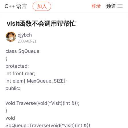
C++ 语言
登录
频道
加入
帖子详情
社区
C++ 语言
visit函数不会调用帮帮忙
qjybch
2009-03-21
class SqQueue
{
protected:
int front,rear;
int elem[ MaxQueue_SIZE];
public:
void Traverse(void(*Visit)(int &));
}
void
SqQueue::Traverse(void(*visit)(int &))