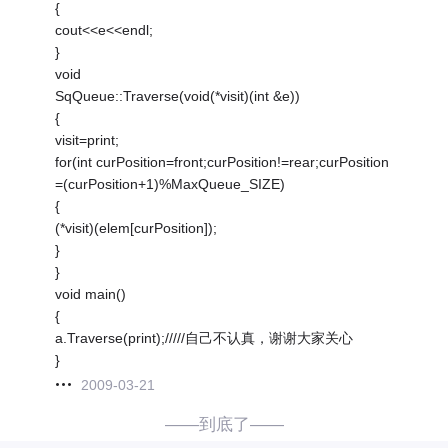
{
cout<<e<<endl;
}
void
SqQueue::Traverse(void(*visit)(int &e))
{
visit=print;
for(int curPosition=front;curPosition!=rear;curPosition
=(curPosition+1)%MaxQueue_SIZE)
{
(*visit)(elem[curPosition]);
}
}
void main()
{
a.Traverse(print);/////自己不认真，谢谢大家关心
}
2009-03-21
——到底了——