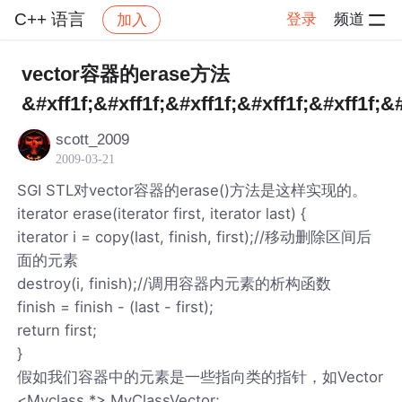
C++ 语言
登录
频道
加入
帖子详情
社区
C++ 语言
vector容器的erase方法
&#xff1f;&#xff1f;&#xff1f;&#xff1f;&#xff1f;&#
scott_2009
2009-03-21
SGI STL对vector容器的erase()方法是这样实现的。
iterator erase(iterator first, iterator last) {
iterator i = copy(last, finish, first);//移动删除区间后
面的元素
destroy(i, finish);//调用容器内元素的析构函数
finish = finish - (last - first);
return first;
}
假如我们容器中的元素是一些指向类的指针，如Vector
<Myclass *> MyClassVector;