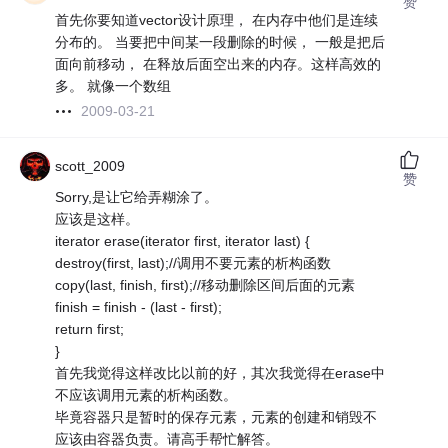
赞
首先你要知道vector设计原理， 在内存中他们是连续
分布的。 当要把中间某一段删除的时候， 一般是把后
面向前移动， 在释放后面空出来的内存。这样高效的
多。 就像一个数组
2009-03-21
scott_2009
赞
Sorry,是让它给弄糊涂了。
应该是这样。
iterator erase(iterator first, iterator last) {
destroy(first, last);//调用不要元素的析构函数
copy(last, finish, first);//移动删除区间后面的元素
finish = finish - (last - first);
return first;
}
首先我觉得这样改比以前的好，其次我觉得在erase中
不应该调用元素的析构函数。
毕竟容器只是暂时的保存元素，元素的创建和销毁不
应该由容器负责。请高手帮忙解答。