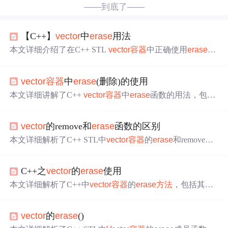
——到底了——
【C++】
vector
中
erase
用法
本文详细介绍了在C++ STL
vector
容器
中正确使用
erase
方
法
删除元素的
方法
，包括常见错误示例及修正方案，提供
了连续删除相同元素的有效策略，并展示了如何保持元素
vector
容器
中
erase
(删除)的使用
顺序不变的情况下删除重复项。
本文详细讲解了C++
vector
容器
中
erase
函数的用法，包括
删除单个元素和一段元素时迭代器的行为变化，以及示例
代码演示。特别提醒了删除元素后迭代器更新的注意事
vector
的remove和
erase
函数的区别
项，以及一个常见的错误示例和修正
方法
。
本文详细解析了C++ STL中
vector
容器
的
erase
和remove函
数的使用
方法
及区别。
erase
函数用于删除元素，调整
vect
or
大小并返回新迭代器位置；remove函数则将指定值移到
v
C++之
vector
的
erase
使用
ector
尾部，不改变size。结合使用可有效删除特定值。
本文详细解析了C++中
vector
容器
的
erase
方法
，包括其两
种重载形式及如何正确地在循环中使用该
方法
来删除元
素，避免野指针和跳过元素的问题。
vector
的
erase
()