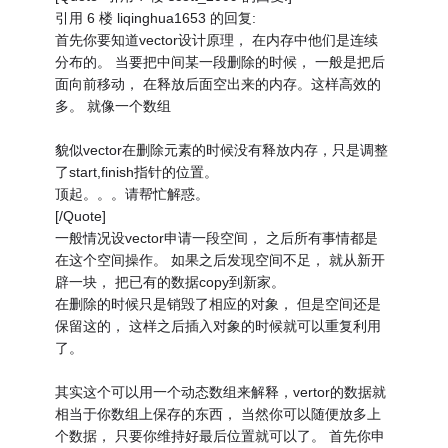
引用 6 楼 liqinghua1653 的回复:
首先你要知道vector设计原理， 在内存中他们是连续
分布的。 当要把中间某一段删除的时候， 一般是把后
面向前移动， 在释放后面空出来的内存。这样高效的
多。 就像一个数组
貌似vector在删除元素的时候没有释放内存，只是调整
了start,finish指针的位置。
顶起。。。请帮忙解惑。
[/Quote]
一般情况设vector申请一段空间， 之后所有事情都是
在这个空间操作。 如果之后发现空间不足， 就从新开
辟一块， 把已有的数据copy到新家。
在删除的时候只是销毁了相应的对象， 但是空间还是
保留这的， 这样之后插入对象的时候就可以重复利用
了。
其实这个可以用一个动态数组来解释，vertor的数据就
相当于你数组上保存的东西， 当然你可以随便放多上
个数据， 只要你维持好最后位置就可以了。 首先你申