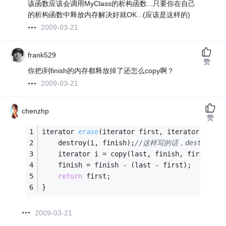
该函数应该会调用MyClass的析构函数...只要你在自己
的析构函数中释放内存解决好就OK...(应该是这样的)
2009-03-21
frank529
赞
你把i到finish的内存都释放掉了还怎么copy啊？
2009-03-21
chenzhp
赞
iterator 
erase
(iterator first, iterator last)
    destroy(i, finish);
//这样写的话，destroy
    iterator i = copy(last, finish, first);
/
    finish = finish - (last - first); 
return
 first; 
} 
2009-03-21