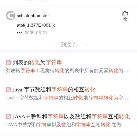
schlafenhamster
赞
atof("1.377E+001");
2009-03-21
——到底了——
列表的
转化
为
字符串
列表转
字符串
1.现将待
转化
的列表中所有的元素
转化
为字
符 2.使用’’.join（）的方法将列表
转化
为
字符串
list1 = ['a',
1,'b'] list2 = [str(i) for i in list1] #先把列表中的所有元素
转化
Java 字节数组和
字符串
的相互
转化
为字符 print(list2) #结果：['a', '1', 'b'] str1 = ''.join(list2) #使用j
oin的方法将列表list2
转化
为
字符串
print(str1) #结果：a1b
Java：字节数组和
字符串
的相互
转化
将
字符串
转化
为字节
......
数组： 创建需要
转化
的
字符串
创建Byte数组，使用 getBye
ts() 方法获取
字符串
的字节数 循环遍历，判断条件可以使
JAVA中整型和
字符串
以及数组和
字符串
互相
转化
用字节数组的 length 属性 将字节数组
转化
为
字符串
： 创建
需要
转化
的字节数组 创建
字符串
，将字节数组添加到构造
JAVA中整型和
字符串
以及数组和
字符串
互相
转化
在做题
方法中 例如，将“你好，中国 中国，你好”在字节数组和
字
的过程中经常会遇见，今天系统整理一下。 整型和
字符串
符串
之间相互
转化
。 将
字符串
转化
为字节数...