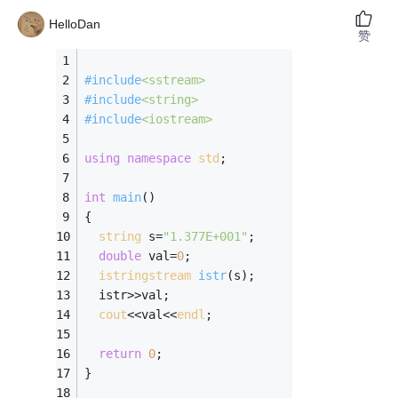
HelloDan
赞
#
include
<sstream>
#
include
<string>
#
include
<iostream>
using
namespace
std
;
int
main
()
{
string
 s=
"1.377E+001"
;
double
 val=
0
;
istringstream
istr
(s)
;
  istr>>val;
cout
<<val<<
endl
;
return
0
;
}