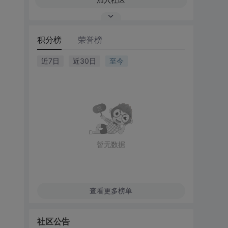
积分榜
荣誉榜
近7日
近30日
至今
暂无数据
查看更多榜单
社区公告