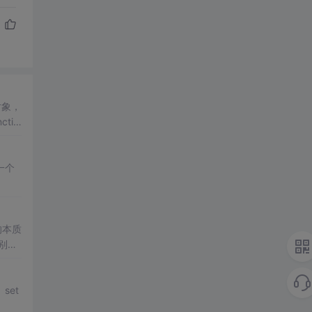
对象，
ctio
一个
的本质
别称
组
进