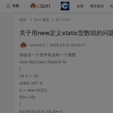
全部
博文收录
A
导航
社区
C++ 语言
帖子详情
关于用new定义static型数组的问
2009-03-21 08:06:17
samara1111
假设在一个类中有这样一个函数
void MyClass::Test(int n)
{
int b = 10;
static int* a;
a = new int[b];
if(n==0)
{
for(int k=0; k <b; k++)