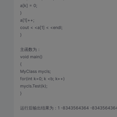
a[k] = 0;
}
a[1]++;
cout < <a[1] < <endl;
}
主函数为：
void main()
{
MyClass mycls;
for(int k=0; k <b; k++)
mycls.Test(k);
}
运行后输出结果为：1 -8343564364 -834356436