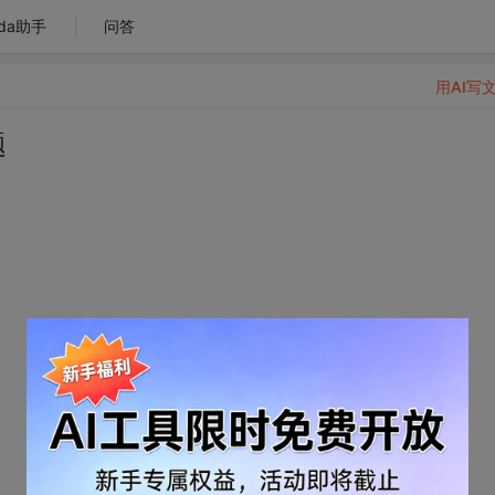
da助手
问答
用AI写
题