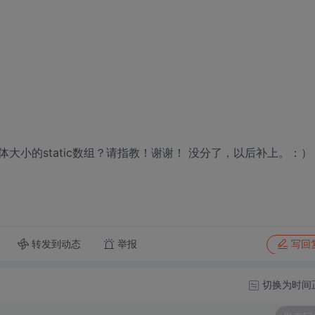
小的static数组？请指教！谢谢！ 没分了，以后补上。：）
转发到动态
举报
写回
切换为时间