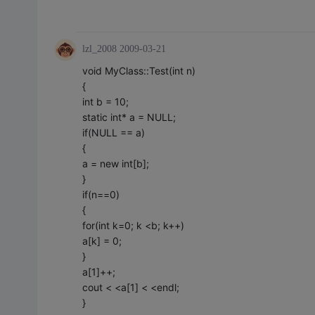
lzl_2008
2009-03-21
void MyClass::Test(int n)
{
int b = 10;
static int* a = NULL;
if(NULL == a)
{
a = new int[b];
}
if(n==0)
{
for(int k=0; k <b; k++)
a[k] = 0;
}
a[1]++;
cout < <a[1] < <endl;
}