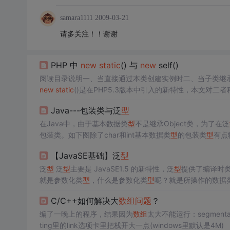
samara1111
2009-03-21
请多关注！！谢谢
PHP 中
new
static
() 与
new
self()
阅读目录说明一、当直接通过本类创建实例时二、当子类继承
new
static
n getIns() { $obj1 =
new
self(); $obj2 =
new
static
(); retur
Java---包装类与泛
型
在Java中，由于基本数据类
型
不是继承Object类，为了在泛
包装类。如下图除了char和int基本数据类
型
的包装类
型
有点
【JavaSE基础】泛
型
泛
型
泛
型
主要是 JavaSE1.5 的新特性，泛
型
提供了编译时
就是参数化类
型
，什么是参数化类
型
呢？就是所操作的数据
为泛
型
类、泛
型
接口、泛
型
方法。 假定我们有这样一个需
C/C++如何解决大
数组
问题
？
行排序，该如何实现？ ...
编了一晚上的程序，结果因为
数组
太大不能运行：segmentation…… 取找解决方法：这个比较适用！赞 方法一: 