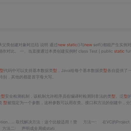
父类创建对象时总结 说明 通过
new
static
()与
new
self()都能产生实例
()是在PHP5.3版本中引入的新特性，本文对二者稍作对比。 一、当直接通过本类创建实例时 class Test { public
static
fun
型
代码中可以支持基本数据类
型
，Java给每个基本数据类
型
各自提供了·
特别，其他的都是首字母大写。
类
型
安全检测机制，该机制允许程序员在编译时检测到非法的类
型
。泛
型
类
型
被指定为一个参数，这种参数可以用在类、接口和方法的创建中，分
求：写一个排序方法，能够对整
型
数组
、字符串
数组
甚至其他任何类
型
的
数
在VC的Project set
ting里的link选项卡里把栈开大一点(windows里默认是4M) 方法二: 声明成全局或stati