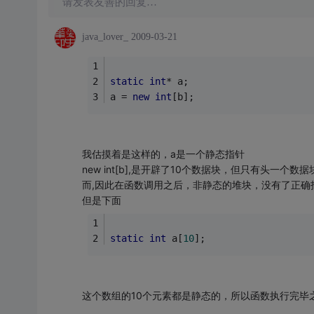
请发表友善的回复…
java_lover_
2009-03-21
static
int
* a; 
a = 
new
int
[b]; 
我估摸着是这样的，a是一个静态指针
new int[b],是开辟了10个数据块，但只有头一
而,因此在函数调用之后，非静态的堆块，没有了正
但是下面
static
int
 a[
10
]; 
这个数组的10个元素都是静态的，所以函数执行完毕