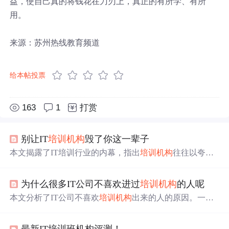
益，使自己真的将钱花在刀刃上，真正的有所学、有所
用。
来源：苏州热线教育频道
给本帖投票
163
1
打赏
别让IT
培训机构
毁了你这一辈子
本文揭露了IT培训行业的内幕，指出
培训机构
往往以夸大
其词的承诺吸引学员，实际教学质量堪忧，甚至教授简历
造假等不当行为。文章呼吁求职者理性选择职业发展路
为什么很多IT公司不喜欢进过
培训机构
的人呢
径。
本文分析了IT公司不喜欢
培训机构
出来的人的原因。一是
部分
培训机构
“灌鸭式”教学，学员无项目经验、代码能力
差；二是学员缺乏成长性，难以解决疑难问题，代码不规