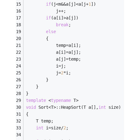
if
(j<m&&a[j]<a[j+
1
])                 
            j++;
if
(a[i]>a[j]) 
break
;
else
        {
            temp=a[i];
            a[i]=a[j];
            a[j]=temp;    
            i=j;                             
            j=
2
*i;
        }    
    }
}
template
 <
typename
 T>
void
 Sort<T>::HeapSort(T a[],
int
 size)       
{ 
    T temp;          
int
 i=size/
2
;