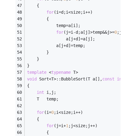
	{
for
(i=d;i<size;i++)                 
		{
			temp=a[i];
for
(j=i-d;a[j]>temp&&j>=
0
;j=j-d)
				a[j+d]=a[j];
			a[j+d]=temp;                    
		}
	}
}
template
 <
typename
 T>
void
 Sort<T>::BubbleSort(T a[],
const
int
 siz
{
int
 i,j;                                
	T   temp;
for
(i=
0
;i<size;i++)                     
	{
for
(j=i+
1
;j<size;j++)
		{