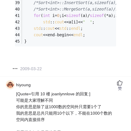
/*Sort<int>::InsertSort(a,sizeof(a)/sizeo
/*Sort<int>::MergeSort(a,sizeof(a)/sizeof
for
(
int
 i=
0
;i<
sizeof
(a)/
sizeof
(*a);i++)
std
::
cout
<<a[i]<<
"  "
;
std
::
cout
<<
std
::
endl
;
cout
<<end-begin<<
endl
;
}
2009-03-22
hiyoung
赞
[Quote=引用 10 楼 joanlynnlove 的回复:]
可能是大家理解不同
你的意思是除了这1000数的空间外只需要1个了
我的意思是总共只能用10个以下，不能在1000个数的
空间内直接排序