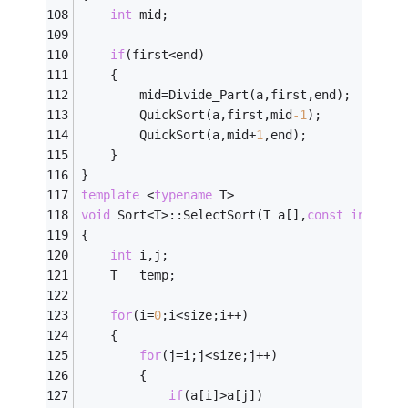
int
 mid;
if
(first<end)                           
	{
		mid=Divide_Part(a,first,end);       
		QuickSort(a,first,mid
-1
);           
		QuickSort(a,mid+
1
,end);             
	}
}
template
 <
typename
 T>
void
 Sort<T>::SelectSort(T a[],
const
int
 siz
{
int
 i,j;
	T   temp;
for
(i=
0
;i<size;i++)                     
	{
for
(j=i;j<size;j++)
		{
if
(a[i]>a[j])