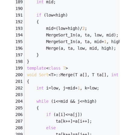
int
 mid;
if
 (low<high)                           
	{
        mid=(low+high)/
2
;                   
        MergeSort_In(a, ta, low, mid);      
        MergeSort_In(a, ta, mid+
1
, high);   
        Merge(a, ta, low, mid, high);       
    }
}
template
<
class
T
>
void
Sort
<T>:
:Merge(T a[], T ta[], 
int
 low, 
{
int
 i=low, j=mid+
1
, k=low;
while
 (i<=mid && j<=high) 
	{
if
 (a[i]<=a[j]) 
            ta[k++]=a[i++];
else
            ta[k++]=a[j++];