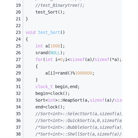
//test_Binarytree();
	test_Sort();
}
void
test_Sort
()
{
int
 a[
1000
];
	srand(
NULL
);
for
(
int
 i=
0
;i<
sizeof
(a)/
sizeof
(*a);i++)
	{
		a[i]=rand()%
1000000
;
	}
clock_t
 begin,end;
	begin=clock();
	Sort<
int
>::HeapSort(a,
sizeof
(a)/
sizeof
(*a
	end=clock();
//Sort<int>::SelectSort(a,sizeof(a)/sizeo
//Sort<int>::QuickSort(a,0,sizeof(a)/size
/*Sort<int>::BubbleSort(a,sizeof(a)/sizeo
/*Sort<int>::ShellSort(a,sizeof(a)/sizeof