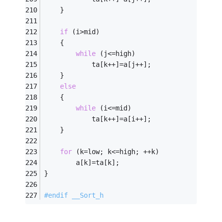
    }
if
 (i>mid) 
	{
while
 (j<=high)
            ta[k++]=a[j++];
    } 
else
	{
while
 (i<=mid)
            ta[k++]=a[i++];
    }
for
 (k=low; k<=high; ++k)
        a[k]=ta[k];
}
#
endif
 __Sort_h