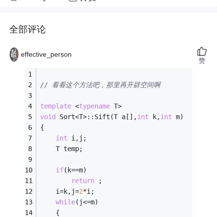
全部评论
effective_person
赞
// 看看这个方法吧，那里再开辟空间啊
template
 <
typename
 T>
void
 Sort<T>::Sift(T a[],
int
 k,
int
 m)        
{
int
 i,j;
    T temp;
if
(k==m)                                 
return
 ;
    i=k,j=
2
*i;                               
while
(j<=m) 
    {