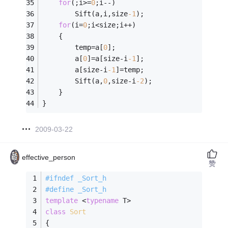
for
(;i>=
0
;i--)                           
        Sift(a,i,size
-1
);
for
(i=
0
;i<size;i++)                      
    {
        temp=a[
0
];
        a[
0
]=a[size-i
-1
];
        a[size-i
-1
]=temp;
        Sift(a,
0
,size-i
-2
);                  
    }
}
2009-03-22
effective_person
赞
#
ifndef
 _Sort_h
#
define
 _Sort_h
template
 <
typename
 T>
class
Sort
                                 
{