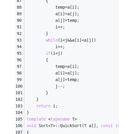
		{
			temp=a[i];
			a[i]=a[j];
			a[j]=temp;
			i++;                            
		}
while
(i<j&&a[i]<a[j])               
			i++;
if
(i<j)                             
		{
			temp=a[i];
			a[i]=a[j];
			a[j]=temp;
			j--;                            
		}
	}
return
 i;                               
}
template
 <
typename
 T>
void
 Sort<T>::QuickSort(T a[], 
const
int
 fir
{