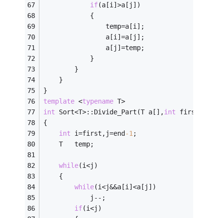
if
(a[i]>a[j])                   
			{
				temp=a[i];
				a[i]=a[j];
				a[j]=temp;
			}
		}
	}
}
template
 <
typename
 T>
int
 Sort<T>::Divide_Part(T a[],
int
 first,
int
{
int
 i=first,j=end
-1
;                    
	T   temp;
while
(i<j)
	{
while
(i<j&&a[i]<a[j])               
			j--;
if
(i<j)                             