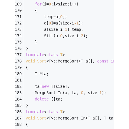
for
(i=
0
;i<size;i++)                     
	{
		temp=a[
0
];
		a[
0
]=a[size-i
-1
];
		a[size-i
-1
]=temp;
		Sift(a,
0
,size-i
-2
);                 
	}
}
template
<
class
T
>
void
Sort
<T>:
:MergeSort(T a[], 
const
int
 siz
{
	T *ta;                      
    ta=
new
 T[size];                         
    MergeSort_In(a, ta, 
0
, size
-1
);         
delete
 []ta;                            
}
template
<
class
T
>
void
Sort
<T>:
:MergeSort_In(T a[], T ta[], 
in
{