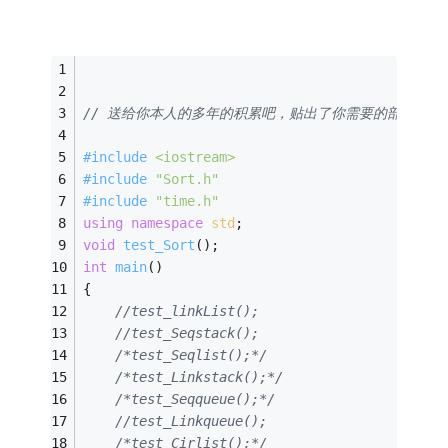
// 送给你本人的多年的积累吧，贴出了你需要的部分了
#
include
<iostream>
#
include
"Sort.h"
#
include
"time.h"
using
namespace
std
;
void
test_Sort
()
;
int
main
()
{
//test_linkList();
//test_Seqstack();
/*test_Seqlist();*/
/*test_Linkstack();*/
/*test_Seqqueue();*/
//test_Linkqueue();
/*test_Cirlist();*/