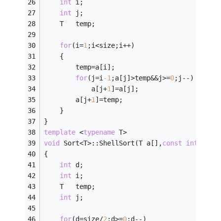
int
 i;
int
 j;                                  
	T   temp;
for
(i=
1
;i<size;i++)                     
	{
		temp=a[i];                          
for
(j=i
-1
;a[j]>temp&&j>=
0
;j--)
			a[j+
1
]=a[j];
		a[j+
1
]=temp;                        
	}
}
template
 <
typename
 T>
void
 Sort<T>::ShellSort(T a[],
const
int
 size
{
int
 d;                                  
int
 i;
	T   temp;
int
 j;
for
(d=size/
2
;d>=
0
;d--)                  