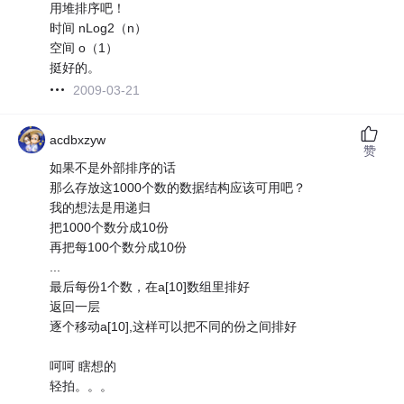
用堆排序吧！
时间 nLog2（n）
空间 o（1）
挺好的。
2009-03-21
acdbxzyw
赞
如果不是外部排序的话
那么存放这1000个数的数据结构应该可用吧？
我的想法是用递归
把1000个数分成10份
再把每100个数分成10份
...
最后每份1个数，在a[10]数组里排好
返回一层
逐个移动a[10],这样可以把不同的份之间排好
呵呵 瞎想的
轻拍。。。