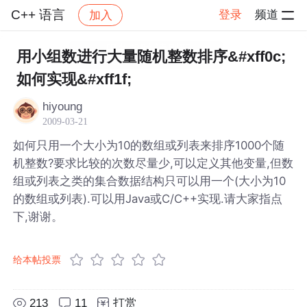
C++ 语言
登录
频道
加入
帖子详情
社区
C++ 语言
用小组数进行大量随机整数排序&#xff0c;
如何实现&#xff1f;
hiyoung
2009-03-21
如何只用一个大小为10的数组或列表来排序1000个随
机整数?要求比较的次数尽量少,可以定义其他变量,但数
组或列表之类的集合数据结构只可以用一个(大小为10
的数组或列表).可以用Java或C/C++实现.请大家指点
下,谢谢。
给本帖投票
213
11
打赏