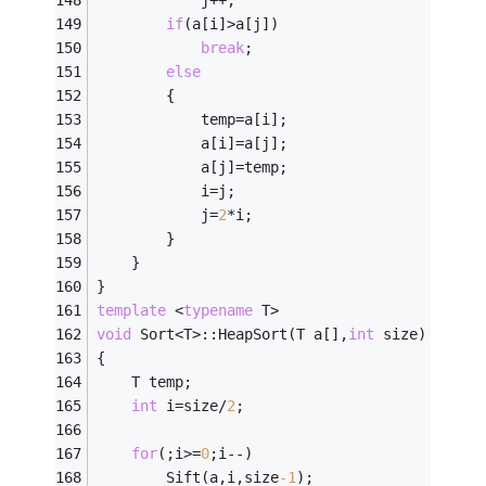
if
(a[i]>a[j]) 
break
;
else
		{
			temp=a[i];
			a[i]=a[j];
			a[j]=temp;	
			i=j;                            
			j=
2
*i;
		}	
	}
}
template
 <
typename
 T>
void
 Sort<T>::HeapSort(T a[],
int
 size)      
{ 
	T temp;
int
 i=size/
2
;
for
(;i>=
0
;i--)                          
		Sift(a,i,size
-1
);