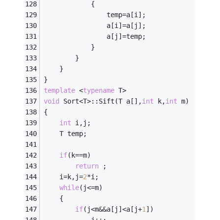
			{
				temp=a[i];
				a[i]=a[j];
				a[j]=temp;
			}
		}
	}
}
template
 <
typename
 T>
void
 Sort<T>::Sift(T a[],
int
 k,
int
 m)       
{
int
 i,j;
	T temp;
if
(k==m)                                
return
 ;
	i=k,j=
2
*i;                              
while
(j<=m) 
	{
if
(j<m&&a[j]<a[j+
1
])                
			j++;