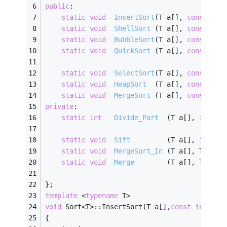
public
:                                     
static
void
InsertSort
(T a[], 
const
int
static
void
ShellSort
(T a[], 
const
int
static
void
BubbleSort
(T a[], 
const
int
static
void
QuickSort
(T a[], 
const
int
static
void
SelectSort
(T a[], 
const
int
static
void
HeapSort
(T a[], 
const
int
static
void
MergeSort
(T a[], 
const
int
private
:                                    
static
int
Divide_Part
(T a[], 
int
 fi
static
void
Sift
(T a[], 
int
 k 
static
void
MergeSort_In
(T a[], T ta[]
static
void
Merge
(T a[], T ta[]
};
template
 <
typename
 T>
void
 Sort<T>::InsertSort(T a[],
const
int
 siz
{