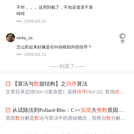
不对 。。。这用到栈了，不知还道算不算
呵呵
2009-03-21
nicky_zs
赞
怎么听起来好像是在叫你模拟外部排序？
2009-03-21
——到底了——
【算法与
数
据结构】之
排序
算法
文章目录总结O(n^2)复杂度1. 选择
排序
O(n^2)2. 冒泡
排序
O
(n^2)3. 插入
排序
（最差情况O(n^2)）（重要）4. 希尔
排序
O(n^3/2)O(nlogn)复杂度1. 归并
排序
O(nlogn)2. 快速
排序
O(n
从试除法到Pollard-Rho：C++
实现
大
整
数
质因
数
分
logn)3. 快速
排序
的两个改进(
随机
快排，Partition2)4. 三路快
速
排序
5. 归并
排序
和快速
排序
的衍生问题求逆序对的个
数
质因
数
分解是
数
论与算法中的基础概念，指将合
数
分解为
取
数
组中第n大的元素 总结 插入
排序
...
质
数
乘积的唯一形式，其核心原理基于算术基本定理。在
计算机科学中，高效的分解算法对密码学、
数
论计算及算