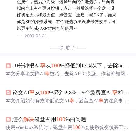
点属性，然后点高级，选择里面的性能选项，里面虚
拟内存上有个更改按钮，点击，然后选择一个盘，设
好初始大小和最大值，点设置，重启，就OK了，如果
你是XP的操作系统，在性能选项里设成最佳效果，可
以更多的减少XP对内存的使用～
2009-03-21
——到底了——
10分钟把AI
率
从
100
%降低到17%以下，去除ai痕迹，降低ai
本文分享论文降AI
率
技巧，去除AIGC痕迹。作者将知网论
文AI
率
从
100
%降至16.06%，介绍三种有效方法：风格优
化，如增加个性化表达、模仿人类不完美、多样化句式；
论文AI
率
从
100
%降到2.8%，5个免费查AI
率
和降AI
深度解释专业术语；使用专业降AI
率
工具嘎嘎降AI，处理
后内容自然，还能保留核心部分。
本文介绍如何有效降低论文AI
率
，涵盖查AI
率
的注意事
项、主流检测平台差异及免费可用工具，并提供重写句
式、增加个性化信息等实用降AI方法。强调应优先使用学
怎么
解决
磁盘占用
100
%的问题
校指定平台检测，避免误判，结合手动修改与专业工具实
现AI
率
从
100
%降至安全范围。
使用Windows系统时，磁盘占用
100
%会使系统变慢甚至无
响应。本文提供逐步
解决
方案，包括快速定位问题来源，