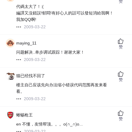
赞
代碼太大了！:(
編譯又沒錯誤!郁悶!有好心人的話可以發短消給我啊！
我加QQ啊!
2009-03-22
maying_11
赞
问题解决..单步调试跟踪！谢谢大家！
2009-03-22
猫已经找不回了
赞
楼主自己应该先向办法缩小错误代码范围再发来看
看。
2009-03-22
蜥蜴枪王
赞
en 不懂，友情帮顶。。。o(∩_∩)o...
2009-03-22