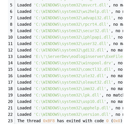
Loaded 
'C:\WINDOWS\system32\msvcrt.dll'
, no matc
Loaded 
'C:\WINDOWS\system32\ws2help.dll'
, no mat
Loaded 
'C:\WINDOWS\system32\advapi32.dll'
, no ma
Loaded 
'C:\WINDOWS\system32\rpcrt4.dll'
, no matc
Loaded 
'C:\WINDOWS\system32\secur32.dll'
, no mat
Loaded 
'C:\WINDOWS\system32\iphlpapi.dll'
, no ma
Loaded 
'C:\WINDOWS\system32\user32.dll'
, no matc
Loaded 
'C:\WINDOWS\system32\gdi32.dll'
, no match
Loaded 
'E:\!\ServerDev\eodloginserver\ExeFiles\m
Loaded 
'C:\WINDOWS\system32\winspool.drv'
, no ma
Loaded 
'C:\WINDOWS\system32\comctl32.dll'
, no ma
Loaded 
'C:\WINDOWS\system32\ole32.dll'
, no match
Loaded 
'C:\WINDOWS\system32\oleaut32.dll'
, no ma
Loaded 
'C:\WINDOWS\system32\imm32.dll'
, no match
Loaded 
'C:\WINDOWS\system32\lpk.dll'
, no matchin
Loaded 
'C:\WINDOWS\system32\usp10.dll'
, no match
Loaded 
'C:\WINDOWS\system32\apphelp.dll'
, no mat
Loaded 
'C:\WINDOWS\system32\version.dll'
, no mat
The thread 
0xBF8
 has exited with code 
0
 (
0x0
).