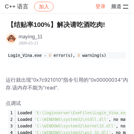
C++ 语言
登录
频道
加入
帖子详情
社区
C++ 语言
【结贴率100%】解决请吃酒吃肉!
maying_11
2009-03-21
Login_Vina.exe - 
0
 error(s), 
0
 warning(s)
运行就出现"0x7c921010"指令引用的"0x00000034"内
存.该内存不能为"read".
点调试
Loaded 
'E:\loginserver\ExeFiles\Login_Vina.exe'
,
Loaded 
'C:\WINDOWS\system32\ntdll.dll'
, no match
Loaded 
'C:\WINDOWS\system32\kernel32.dll'
, no ma
Loaded 
'C:\WINDOWS\system32\ws2_32.dll'
, no matc